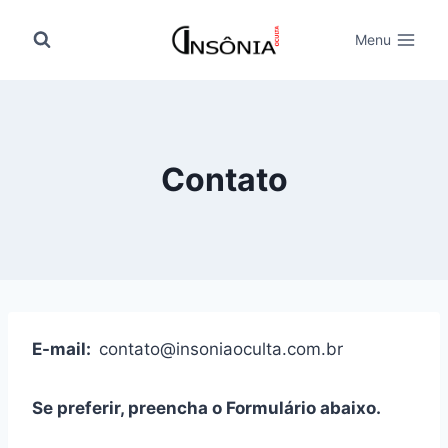
Pular
para
Menu
o
Conteúdo
Contato
E-mail:
contato@insoniaoculta.com.br
Se preferir, preencha o Formulário abaixo.