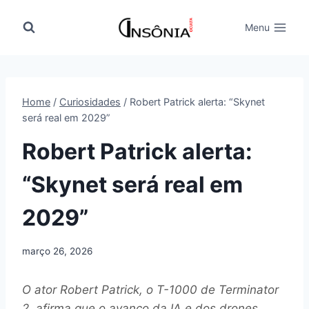
Pular
para
Menu
o
Conteúdo
Home
/
Curiosidades
/
Robert Patrick alerta: “Skynet
será real em 2029”
Robert Patrick alerta:
“Skynet será real em
2029”
março 26, 2026
O ator Robert Patrick, o T-1000 de Terminator
2, afirma que o avanço da IA e dos drones