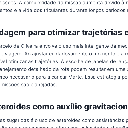
 missões. A complexidade da missão aumenta devido à 
entos e a vida dos tripulantes durante longos períodos
dagem para otimizar trajetórias 
celo de Oliveira envolve o uso mais inteligente da mecâ
de viagem. Ao ajustar cuidadosamente o momento e a r
ível otimizar as trajetórias. A escolha de janelas de la
planejamento detalhado da rota podem resultar em uma s
mpo necessário para alcançar Marte. Essa estratégia po
missões são planejadas.
eroides como auxílio gravitacion
s sugeridas é o uso de asteroides como assistências gr
ite que a nave espacial altere sua velocidade e direçã