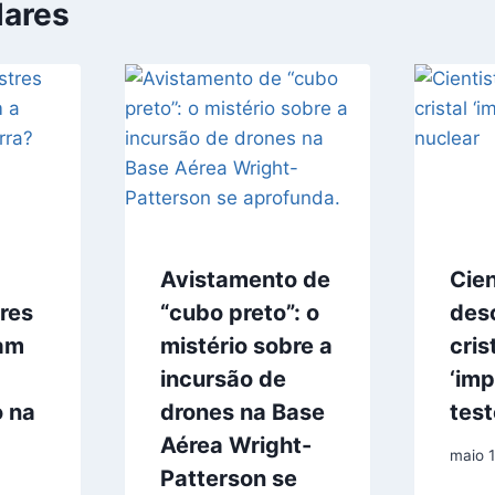
lares
Avistamento de
Cien
tres
“cubo preto”: o
des
iam
mistério sobre a
cris
incursão de
‘imp
o na
drones na Base
test
Aérea Wright-
maio 
Patterson se