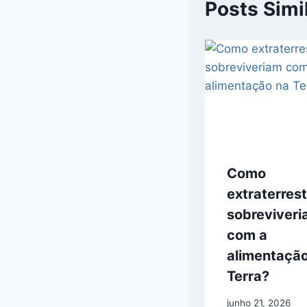
Posts Simi
Como
extraterres
sobreviver
com a
alimentaçã
Terra?
junho 21, 2026