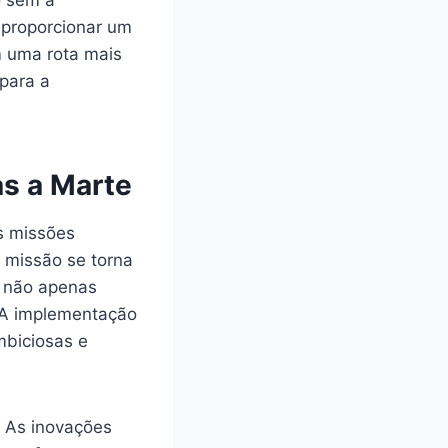
 proporcionar um
m uma rota mais
para a
as a Marte
as missões
a missão se torna
a não apenas
. A implementação
mbiciosas e
. As inovações