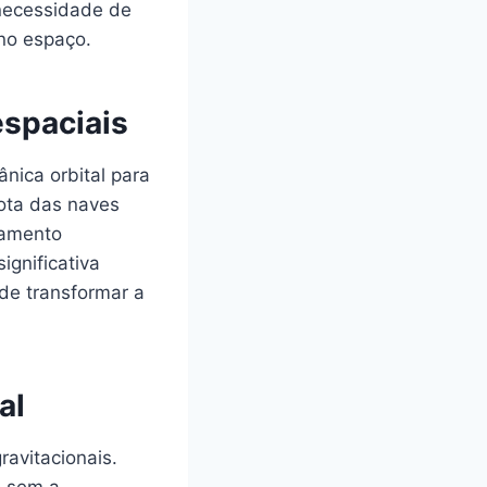
necessidade de
 no espaço.
espaciais
nica orbital para
ota das naves
nçamento
ignificativa
de transformar a
al
avitacionais.
o sem a