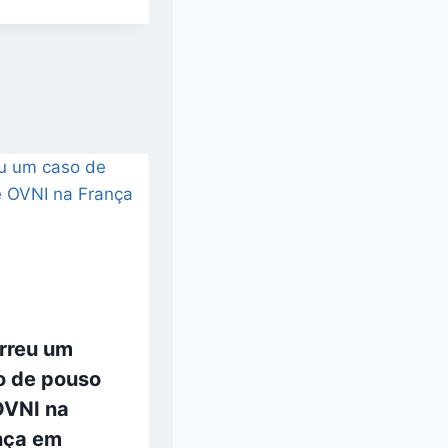
rreu um
o de pouso
OVNI na
nça em