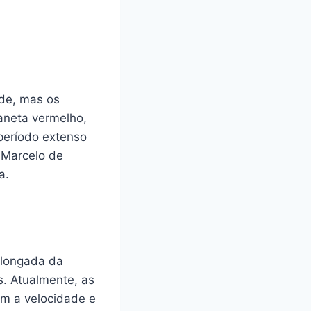
de, mas os
laneta vermelho,
período extenso
 Marcelo de
a.
olongada da
. Atualmente, as
am a velocidade e