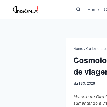
Pular
para
Home
C
o
Conteúdo
Home
/
Curiosidade
Cosmolog
de viage
abril 30, 2026
Marcelo de Olive
aumentando a via