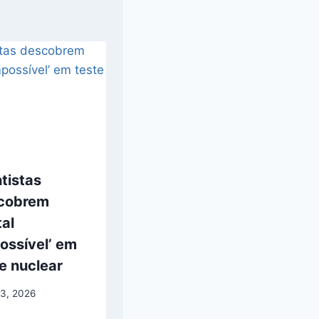
tistas
cobrem
tal
ossível’ em
e nuclear
13, 2026