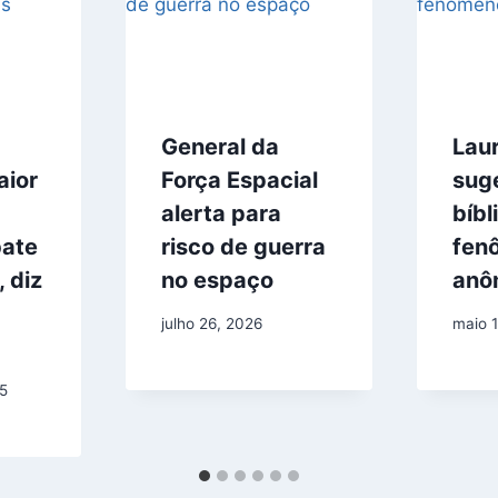
General da
Lau
ior
Força Espacial
suge
alerta para
bíbl
bate
risco de guerra
fen
 diz
no espaço
anô
julho 26, 2026
maio 1
5