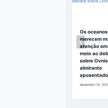
Astrofísico diz
Os oceanos
que Ovnis são
merecem ma
hostis e acusa
atenção em
governo dos
meio ao de
EUA de ocultar
sobre Ovnis,
tecnologia
almirante
aposentado
janeiro 17, 2026
dezembro 14, 202