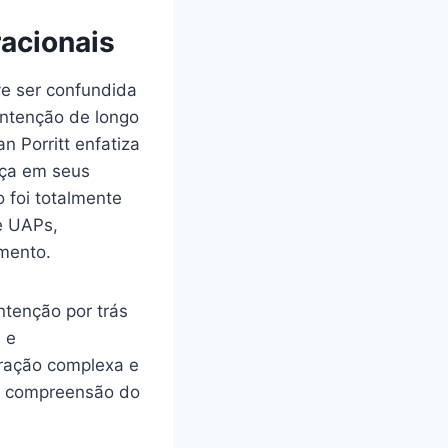
racionais
e ser confundida
ntenção de longo
 Porritt enfatiza
nça em seus
 foi totalmente
e UAPs,
mento.
ntenção por trás
 e
eração complexa e
 a compreensão do