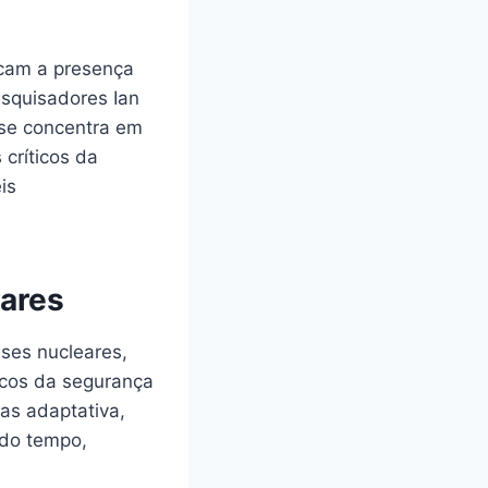
icam a presença
esquisadores Ian
 se concentra em
críticos da
is
eares
ses nucleares,
icos da segurança
mas adaptativa,
do tempo,