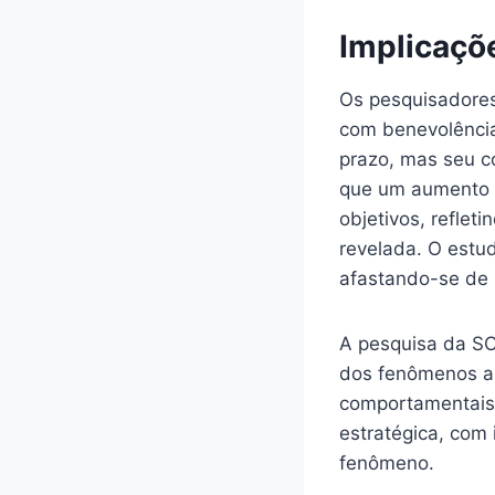
Implicaçõe
Os pesquisadore
com benevolência
prazo, mas seu co
que um aumento 
objetivos, reflet
revelada. O estu
afastando-se de 
A pesquisa da SC
dos fenômenos an
comportamentais,
estratégica, com 
fenômeno.