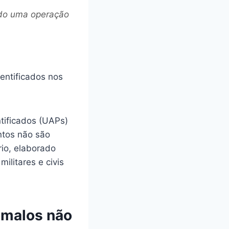
ndo uma operação
tificados (UAPs)
ntos não são
rio, elaborado
militares e civis
ômalos não