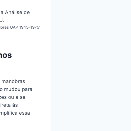
adores UAP 1945–1975:
nos
m manobras
nto mudou para
zes ou a se
ireta às
plifica essa