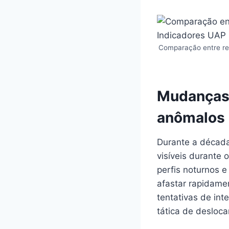
Comparação entre rel
Mudanças
anômalos
Durante a décad
visíveis durante
perfis noturnos 
afastar rapidame
tentativas de int
tática de desloc