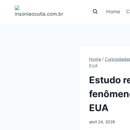
Pular
para
Home
C
o
Conteúdo
Home
/
Curiosidade
EUA
Estudo r
fenômeno
EUA
abril 24, 2026