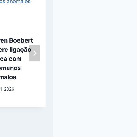
ren Boebert
Vice-presidente
re ligação
dos EUA
ica com
acredita que
ômenos
OVNIs são
malos
demônios
1, 2026
março 29, 2026