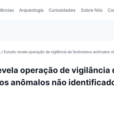
iências
Arqueologia
Curiosidades
Sobre Nós
Co
s
/
Estudo revela operação de vigilância de fenômenos anômalos nã
evela operação de vigilância 
s anômalos não identificad