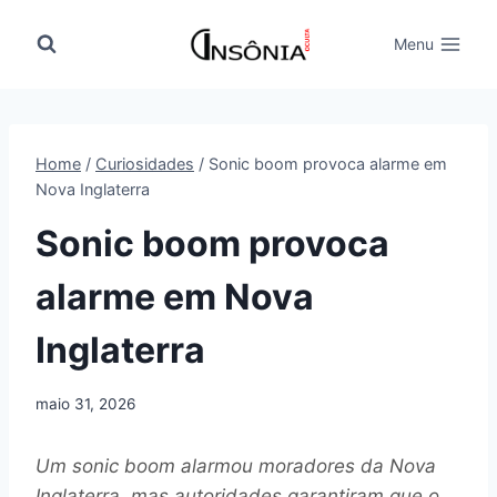
Pular
para
Menu
o
Conteúdo
Home
/
Curiosidades
/
Sonic boom provoca alarme em
Nova Inglaterra
Sonic boom provoca
alarme em Nova
Inglaterra
maio 31, 2026
Um sonic boom alarmou moradores da Nova
Inglaterra, mas autoridades garantiram que o