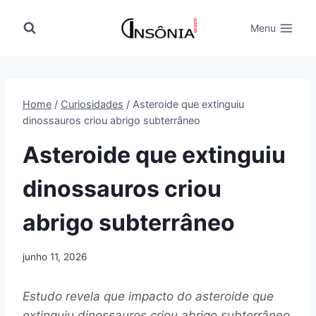
Pular
para
Menu
o
Conteúdo
Home
/
Curiosidades
/
Asteroide que extinguiu
dinossauros criou abrigo subterrâneo
Asteroide que extinguiu
dinossauros criou
abrigo subterrâneo
junho 11, 2026
Estudo revela que impacto do asteroide que
extinguiu dinossauros criou abrigo subterrâneo