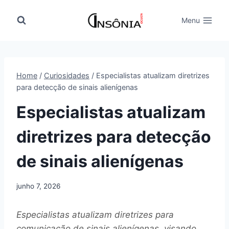
Pular
para
Menu
o
Conteúdo
Home
/
Curiosidades
/
Especialistas atualizam diretrizes
para detecção de sinais alienígenas
Especialistas atualizam
diretrizes para detecção
de sinais alienígenas
junho 7, 2026
Especialistas atualizam diretrizes para
comunicação de sinais alienígenas, visando