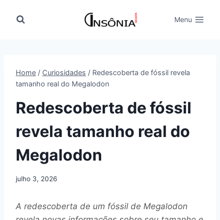
Pular
para
Menu
o
Conteúdo
Home
/
Curiosidades
/
Redescoberta de fóssil revela
tamanho real do Megalodon
Redescoberta de fóssil
revela tamanho real do
Megalodon
julho 3, 2026
A redescoberta de um fóssil de Megalodon
revela novas informações sobre seu tamanho e