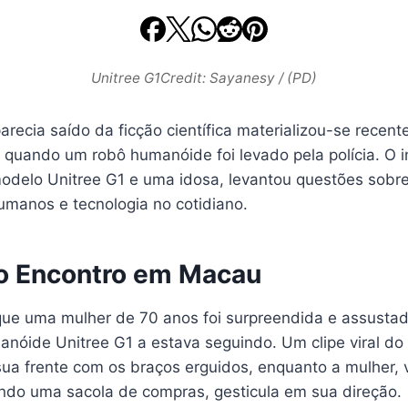
Unitree G1Credit: Sayanesy / (PD)
recia saído da ficção científica materializou-se recen
 quando um robô humanóide foi levado pela polícia. O i
delo Unitree G1 e uma idosa, levantou questões sobre
umanos e tecnologia no cotidiano.
o Encontro em Macau
que uma mulher de 70 anos foi surpreendida e assusta
nóide Unitree G1 a estava seguindo. Um clipe viral do
sua frente com os braços erguidos, enquanto a mulher, 
gando uma sacola de compras, gesticula em sua direção.