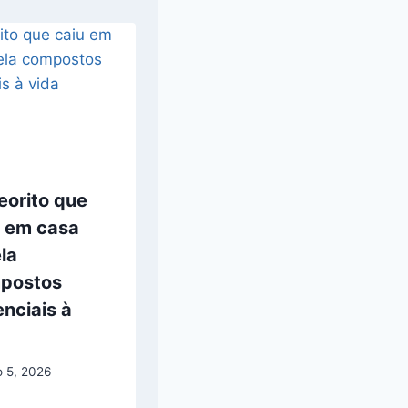
eorito que
u em casa
la
postos
nciais à
a
o 5, 2026