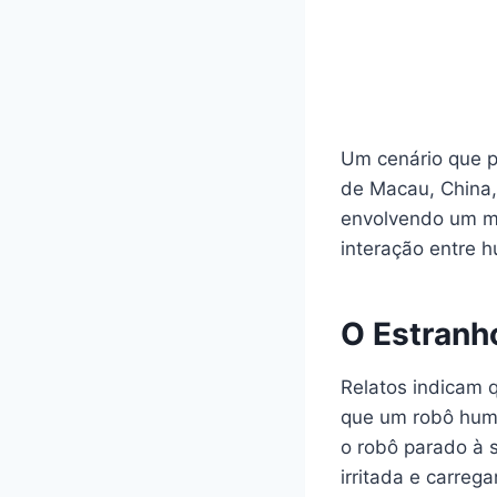
Um cenário que pa
de Macau, China,
envolvendo um mo
interação entre h
O Estranh
Relatos indicam 
que um robô huma
o robô parado à 
irritada e carre