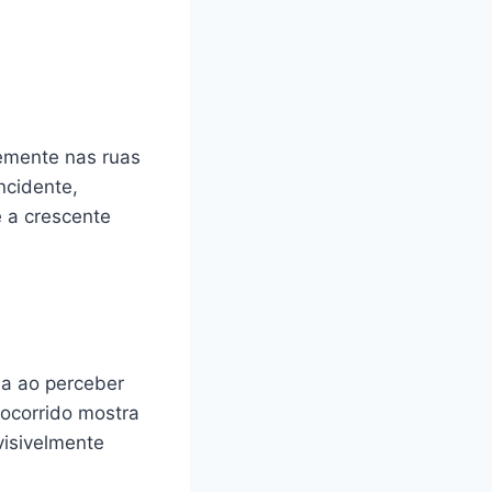
temente nas ruas
ncidente,
 a crescente
da ao perceber
 ocorrido mostra
visivelmente