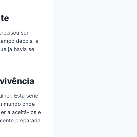
nte
precisou ser
 tempo depois, a
ue já havia se
vivência
lher. Esta série
 um mundo onde
r a aceitá-los e
lmente preparada