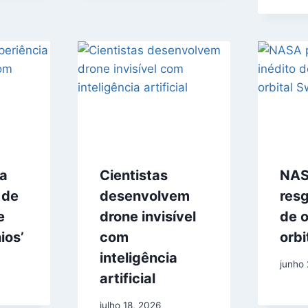
ta
Cientistas
NAS
 de
desenvolvem
resg
e
drone invisível
de 
ios’
com
orbi
inteligência
junho
artificial
julho 18, 2026