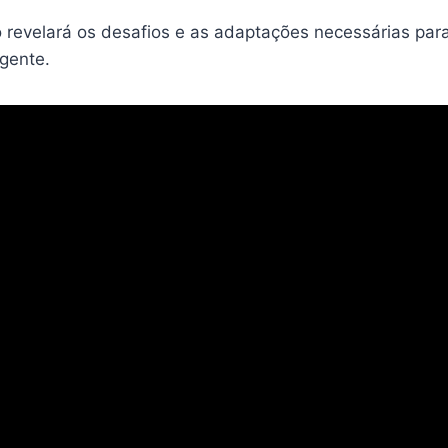
revelará os desafios e as adaptações necessárias par
gente.