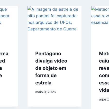
irma
Pentágono
Met
ed
divulga vídeo
cai
a
de objeto em
reve
e
forma de
com
estrela
esse
vid
maio 9, 2026
agost