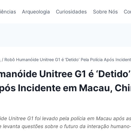
iências
Arqueologia
Curiosidades
Sobre Nós
Co
s
/
Robô Humanóide Unitree G1 é ‘Detido’ Pela Polícia Após Incide
anóide Unitree G1 é ‘Detido’
Após Incidente em Macau, Ch
e Unitree G1 foi levado pela polícia em Macau após a
te levanta questões sobre o futuro da interação humano