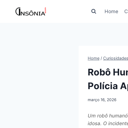
Pular
para
Home
C
o
Conteúdo
Home
/
Curiosidade
Robô Hum
Polícia 
março 16, 2026
Um robô humanóid
idosa. O inciden