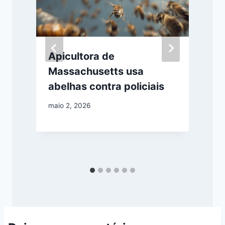
é
Apicultora de
Massachusetts usa
abelhas contra policiais
maio 2, 2026
m