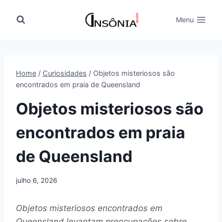
Pular
para
Menu
o
Conteúdo
Home
/
Curiosidades
/
Objetos misteriosos são
encontrados em praia de Queensland
Objetos misteriosos são
encontrados em praia
de Queensland
julho 6, 2026
Objetos misteriosos encontrados em
Queensland levantam preocupações sobre