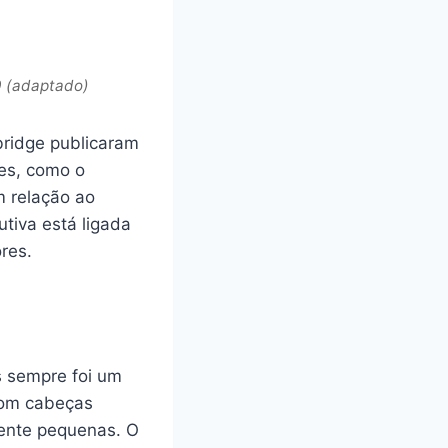
0 (adaptado)
bridge publicaram
tes, como o
 relação ao
tiva está ligada
res.
s sempre foi um
com cabeças
mente pequenas. O