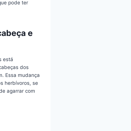
que pode ter
cabeça e
s está
 cabeças dos
am. Essa mudança
s herbívoros, se
de agarrar com