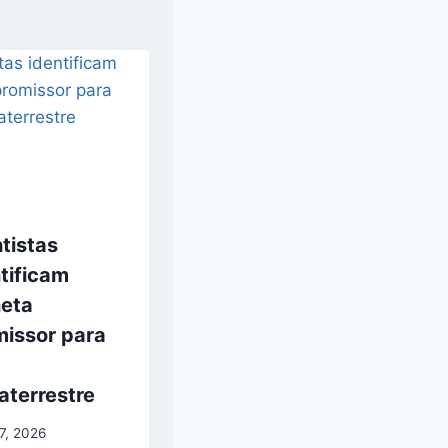
tistas
tificam
neta
missor para
a
aterrestre
17, 2026