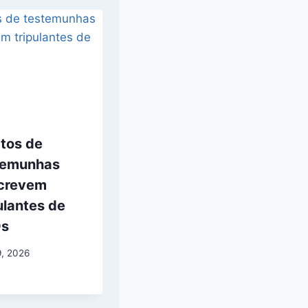
atos de
temunhas
crevem
ulantes de
s
9, 2026