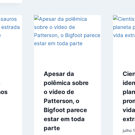
Apesar da
Cien
s
polêmica sobre
iden
nos
o vídeo de
pla
Patterson, o
pro
Bigfoot parece
vid
estar em toda
extr
parte
julho 