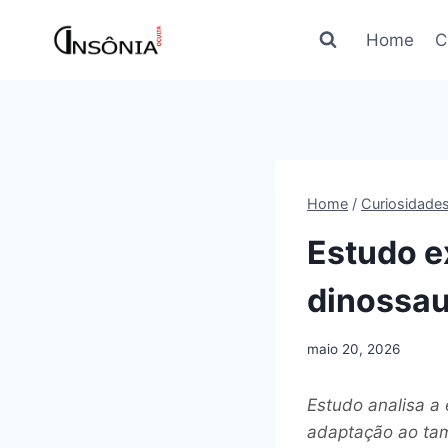
Pular
para
Home
C
o
Conteúdo
Home
/
Curiosidade
Estudo e
dinossau
maio 20, 2026
Estudo analisa a
adaptação ao ta