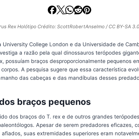
us Rex Holótipo Crédito: ScottRobertAnselmo / CC BY-SA 3.
 University College London e da Universidade de Cam
vestiga a razão pela qual dinossauros terópodes gigan
x, possuíam braços desproporcionalmente pequenos em
orpos. A pesquisa sugere que essa característica evolu
amanho das cabeças e das mandíbulas desses predado
dos braços pequenos
do dos braços do T. rex e de outros grandes terópode
 paleontólogos. Apesar de serem predadores eficazes, 
 afiados, suas extremidades superiores eram notavel