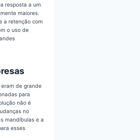
ma resposta a um
amente maiores.
 e a retenção com
om o uso de
randes
presas
s eram de grande
ionadas para
volução não é
mudanças no
as mandíbulas e a
para esses