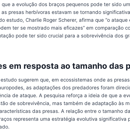
a que a evolução dos braços pequenos pode ter sido u
as presas herbívoras estavam se tornando significativ
 do estudo, Charlie Roger Scherer, afirma que “o ataque
odem ter se mostrado mais eficazes” em comparação c
tação pode ter sido crucial para a sobrevivência dos g
s em resposta ao tamanho das 
 estudo sugerem que, em ecossistemas onde as presa
auropodes, as adaptações dos predadores foram direc
ência de ataque. A pesquisa reforça a ideia de que a e
tão de sobrevivência, mas também de adaptação às 
aracterísticas das presas. A relação entre o tamanho d
aços representa uma estratégia evolutiva significativa 
ado.