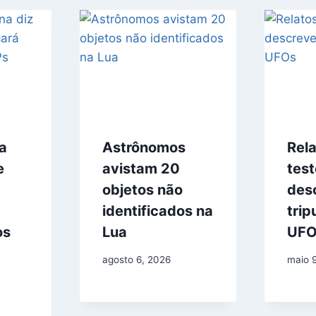
a
Astrônomos
Rel
e
avistam 20
tes
objetos não
des
identificados na
trip
os
Lua
UFO
agosto 6, 2026
maio 