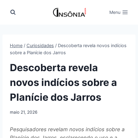
Pular
para
Menu
o
Conteúdo
Home
/
Curiosidades
/
Descoberta revela novos indícios
sobre a Planície dos Jarros
Descoberta revela
novos indícios sobre a
Planície dos Jarros
maio 21, 2026
Pesquisadores revelam novos indícios sobre a
Planície dos Jarros, esclarecendo o uso e a