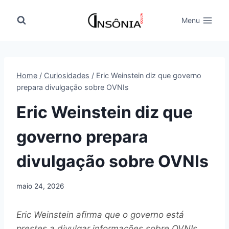
Pular
para
Menu
o
Conteúdo
Home
/
Curiosidades
/
Eric Weinstein diz que governo
prepara divulgação sobre OVNIs
Eric Weinstein diz que
governo prepara
divulgação sobre OVNIs
maio 24, 2026
Eric Weinstein afirma que o governo está
prestes a divulgar informações sobre OVNIs,