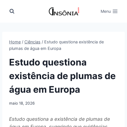
Pular
para
Menu
o
Conteúdo
Home
/
Ciências
/
Estudo questiona existência de
plumas de água em Europa
Estudo questiona
existência de plumas de
água em Europa
maio 18, 2026
Estudo questiona a existência de plumas de
água em Europa, sugerindo que evidências