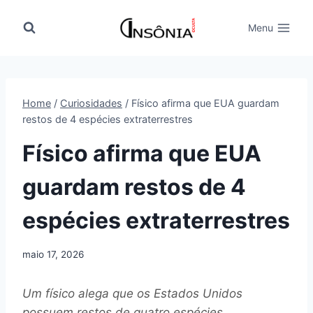
Pular
para
Menu
o
Conteúdo
Home
/
Curiosidades
/
Físico afirma que EUA guardam
restos de 4 espécies extraterrestres
Físico afirma que EUA
guardam restos de 4
espécies extraterrestres
maio 17, 2026
Um físico alega que os Estados Unidos
possuem restos de quatro espécies