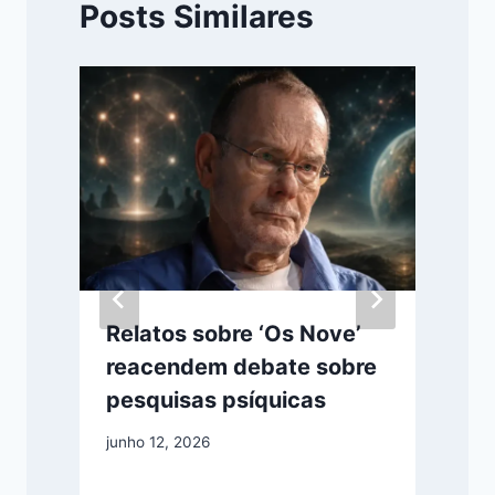
Posts Similares
Relatos sobre ‘Os Nove’
e
reacendem debate sobre
pesquisas psíquicas
e
junho 12, 2026
j