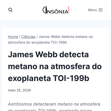
Pular
para
Menu
o
Conteúdo
Home
/
Ciências
/
James Webb detecta metano na
atmosfera do exoplaneta TOI-199b
James Webb detecta
metano na atmosfera do
exoplaneta TOI-199b
maio 25, 2026
Astrônomos detectaram metano na atmosfera
do exoplaneta TOI-199b, revelando novas