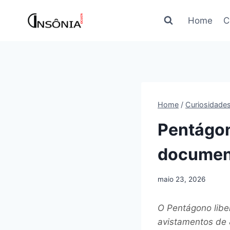
Pular
para
Home
C
o
Conteúdo
Home
/
Curiosidade
Pentágon
documen
maio 23, 2026
O Pentágono libe
avistamentos de 