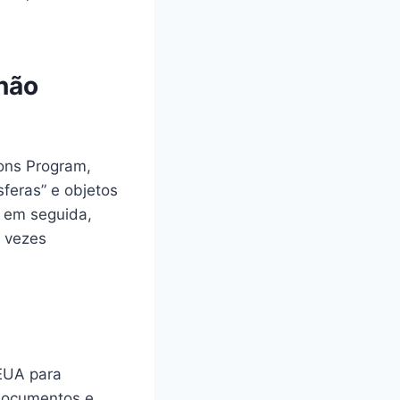
 não
ons Program,
feras” e objetos
, em seguida,
s vezes
EUA para
 documentos e