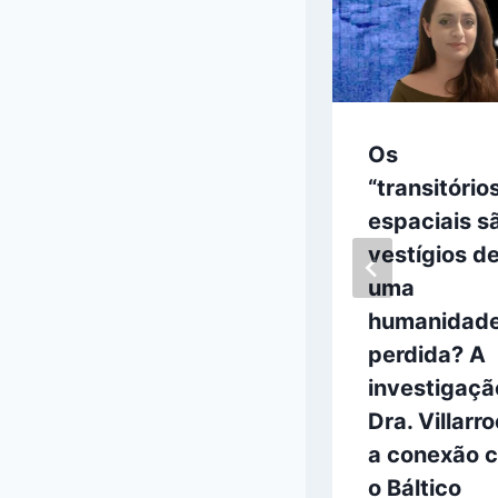
Por que
Os
Spielberg
“transitório
associa OVNIs
espaciais s
à natureza em
vestígios d
Disclosure Day?
uma
humanidad
junho 7, 2026
perdida? A
investigaçã
Dra. Villarro
a conexão 
o Báltico