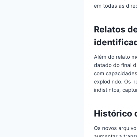
em todas as dire
Relatos de
identifica
Além do relato m
datado do final 
com capacidades 
explodindo. Os n
indistintos, captu
Histórico 
Os novos arquivo
aumentar a trans