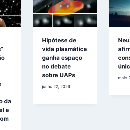
Hipótese de
Neur
s”
vida plasmática
afi
ão
ganha espaço
cons
e
no debate
únic
sobre UAPs
maio 
e
junho 22, 2026
o da
el e
com