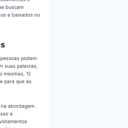
 que buscam
os e baixados no
es
s pessoas podem
m suas palavras,
si mesmas, ‘O
e para que as
a na abordagem
esso a
avistamentos