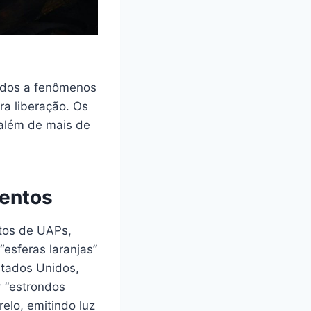
ados a fenômenos
a liberação. Os
 além de mais de
mentos
tos de UAPs,
“esferas laranjas”
stados Unidos,
 “estrondos
elo, emitindo luz