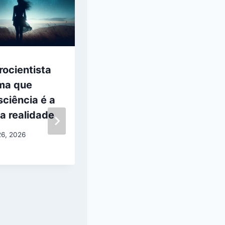
ocientista
Morte de ex-
rma que
oficial da Força
ciência é a
Aérea levanta
a realidade
suspeitas sobre
encobrimento
26, 2026
de informações
sobre UFOs
abril 19, 2026