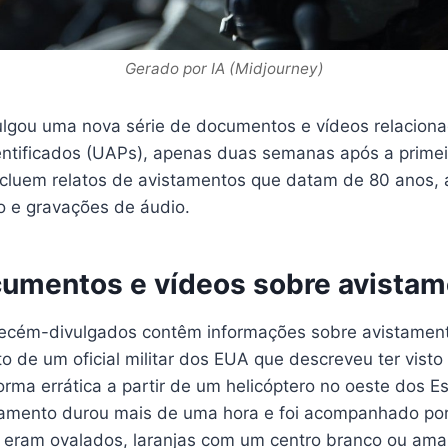
Gerado por IA (Midjourney)
lgou uma nova série de documentos e vídeos relacion
ntificados (UAPs), apenas duas semanas após a primeir
ncluem relatos de avistamentos que datam de 80 anos,
o e gravações de áudio.
umentos e vídeos sobre avista
ecém-divulgados contêm informações sobre avistamen
to de um oficial militar dos EUA que descreveu ter visto 
rma errática a partir de um helicóptero no oeste dos E
amento durou mais de uma hora e foi acompanhado por
s eram ovalados, laranjas com um centro branco ou amar