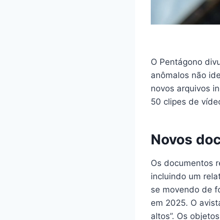
O Pentágono divu
anômalos não ide
novos arquivos i
50 clipes de víde
Novos doc
Os documentos r
incluindo um rela
se movendo de fo
em 2025. O avist
altos”. Os objeto