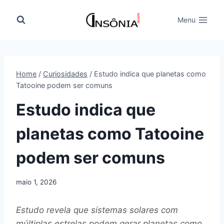
Pular
para
Menu
o
Conteúdo
Home
/
Curiosidades
/
Estudo indica que planetas como
Tatooine podem ser comuns
Estudo indica que
planetas como Tatooine
podem ser comuns
maio 1, 2026
Estudo revela que sistemas solares com
múltiplas estrelas podem gerar planetas como