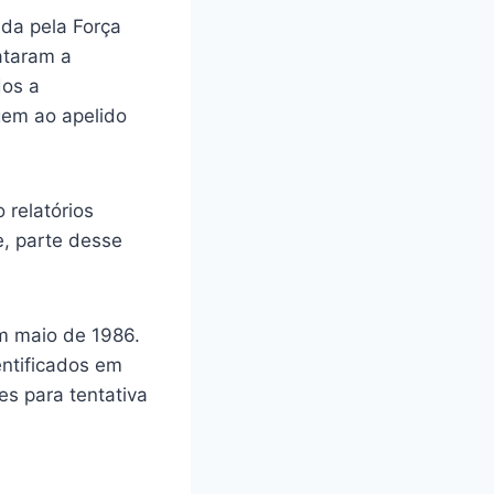
da pela Força
ataram a
dos a
gem ao apelido
 relatórios
e, parte desse
em maio de 1986.
entificados em
es para tentativa