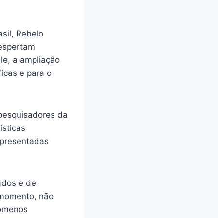
asil, Rebelo
despertam
le, a ampliação
ficas e para o
 pesquisadores da
ísticas
apresentadas
ados e de
o momento, não
nômenos