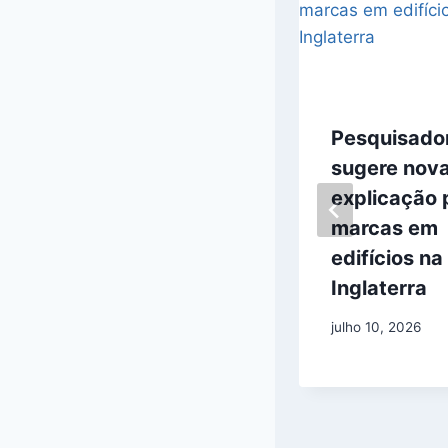
Avi Loeb e
Pesquisado
Beatriz
sugere nov
Villarroel
explicação 
divergem sobre
marcas em
luzes dos anos
edifícios na
1950
Inglaterra
maio 22, 2026
julho 10, 2026