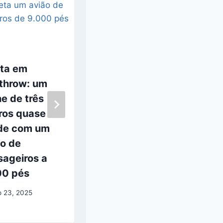
rta em
SETI pode ter
throw: um
dados antigos
e de três
com sinais
ros quase
alienígenas
ide com um
perdidos
ão de
julho 28, 2026
sageiros a
00 pés
o 23, 2025