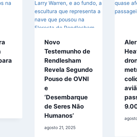
ra
Novo
Ale
a
Testemunho de
Hea
para
Rendlesham
dron
Revela Segundo
met
Pouso de OVNI
col
e
avi
‘Desembarque
pas
de Seres Não
9.0
Humanos’
agost
agosto 21, 2025