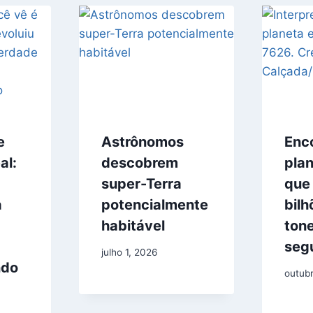
e
Astrônomos
Enc
al:
descobrem
plan
super-Terra
que
a
potencialmente
bilh
habitável
ton
seg
julho 1, 2026
ndo
outub