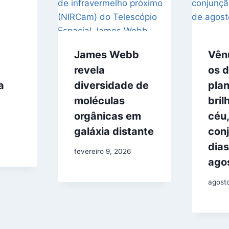
James Webb
Vênu
revela
os d
a
diversidade de
pla
moléculas
bril
orgânicas em
céu
galáxia distante
con
dias
fevereiro 9, 2026
ago
agost