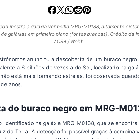
bb mostra a galáxia vermelha MRG-M0138, altamente distorc
de galáxias em primeiro plano (fontes brancas). Crédito da 
/ CSA / Webb.
strônomos anunciou a descoberta de um buraco negro 
lente a 6 bilhões de vezes a do Sol, localizado na ga
 não está mais formando estrelas, foi observada quando
 de anos.
ta do buraco negro em MRG-M0
oi identificado na galáxia MRG-M0138, que se encontra
uz da Terra. A detecção foi possível graças à combinaç