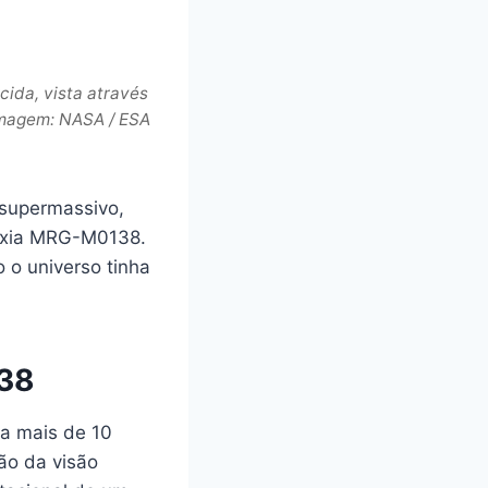
ida, vista através
imagem: NASA / ESA
supermassivo,
láxia MRG-M0138.
 o universo tinha
138
 a mais de 10
ão da visão