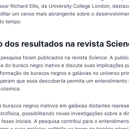
ssor Richard Ellis, da University College London, desta
acilitar um censo mais abrangente sobre o desenvolvime
do tempo.
 dos resultados na revista Scie
 pesquisa foram publicados na revista
Science
. A publi
 do buraco negro inativo e discute suas implicações p
ormação de buracos negros e galáxias no universo prim
speram que essa descoberta permita um entendimento 
 cósmica.
de buracos negros inativos em galáxias distantes repre
astrofísica, possibilitando novas investigações sobre a d
fases iniciais. A pesquisa contribui para o entendimen
ros e suas galáxias anfitriãs ao longo da história cósmi