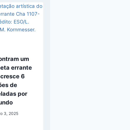
ontram um
eta errante
 cresce 6
ões de
eladas por
undo
ro 3, 2025