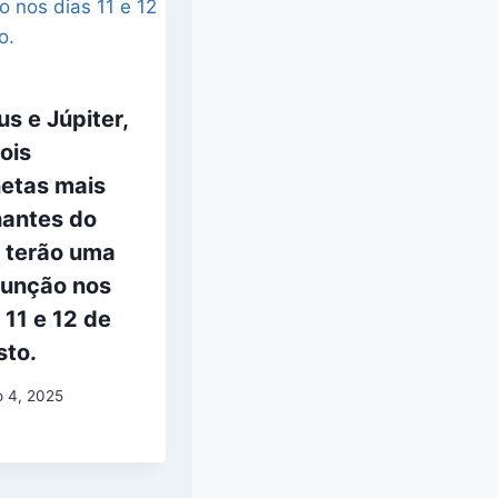
s e Júpiter,
ois
netas mais
hantes do
, terão uma
junção nos
 11 e 12 de
sto.
o 4, 2025