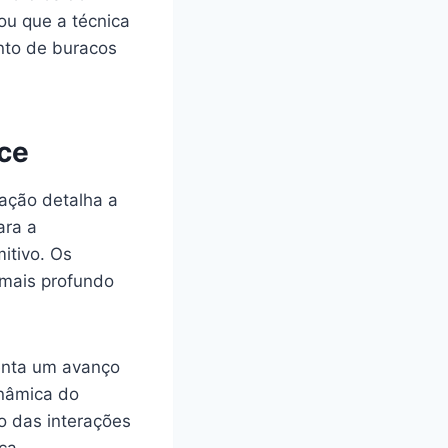
cou que a técnica
nto de buracos
nce
cação detalha a
ara a
itivo. Os
mais profundo
senta um avanço
inâmica do
to das interações
ca.