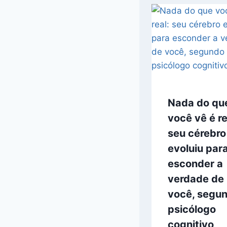
Nada do qu
você vê é re
seu cérebro
evoluiu par
esconder a
verdade de
você, segu
psicólogo
cognitivo