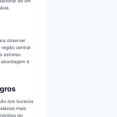
tacional de um
áxia.
ara observar
região central
s estrelas.
a abordagem é
egros
ção dos buracos
aláxias mais
imórdios do