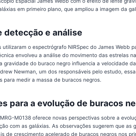
cópio Espacial James Webb com o efeito de lente gravi
láxias em primeiro plano, que ampliou a imagem da gal
 detecção e análise
 utilizaram o espectrógrafo NIRSpec do James Webb p
nica envolveu a análise do movimento das estrelas na 
a gravidade do buraco negro influencia a velocidade da
ndrew Newman, um dos responsáveis pelo estudo, ess
 para medir a massa de buracos negros.
es para a evolução de buracos n
 MRG-M0138 oferece novas perspectivas sobre a evolu
ação com as galáxias. As observações sugerem que as g
is de crescimento acelerado de buracos negros nos pr