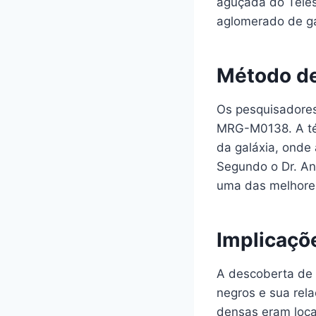
aguçada do Teles
aglomerado de ga
Método de
Os pesquisadores
MRG-M0138. A téc
da galáxia, onde 
Segundo o Dr. A
uma das melhores
Implicaçõ
A descoberta de
negros e sua rel
densas eram loca