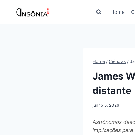
Pular
para
Home
C
o
Conteúdo
Home
/
Ciências
/
Ja
James We
distante
junho 5, 2026
Astrônomos desc
implicações para 