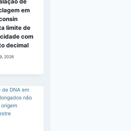
alação de
iclagem em
consin
a limite de
ocidade com
to decimal
29, 2026