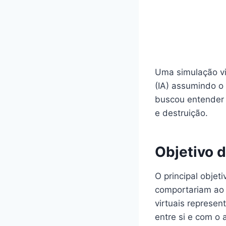
Uma simulação vir
(IA) assumindo o
buscou entender 
e destruição.
Objetivo 
O principal objet
comportariam ao 
virtuais represe
entre si e com o 