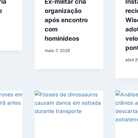
ia
Ex-militar cria
Inst
e
organização
rec
após encontro
Wis
com
adot
hominídeos
vel
pon
maio 7, 2026
abril 