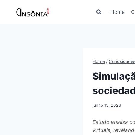
Pular
para
Home
C
o
Conteúdo
Home
/
Curiosidade
Simulaçã
socieda
junho 15, 2026
Estudo analisa c
virtuais, revelan