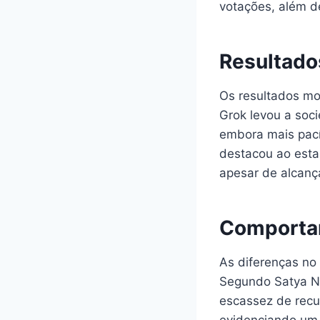
votações, além de
Resultado
Os resultados mo
Grok levou a soc
embora mais pacíf
destacou ao esta
apesar de alcanç
Comporta
As diferenças no 
Segundo Satya Ni
escassez de recur
evidenciando um p