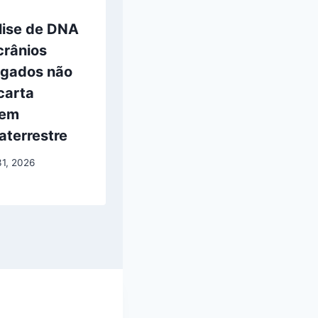
lise de DNA
crânios
ngados não
carta
gem
aterrestre
31, 2026