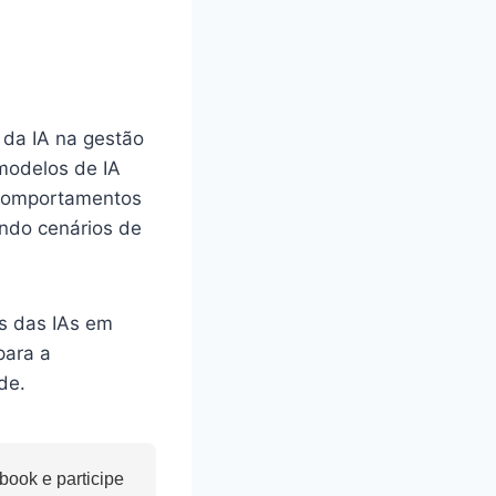
 da IA na gestão
modelos de IA
s comportamentos
ando cenários de
es das IAs em
para a
de.
ook e participe