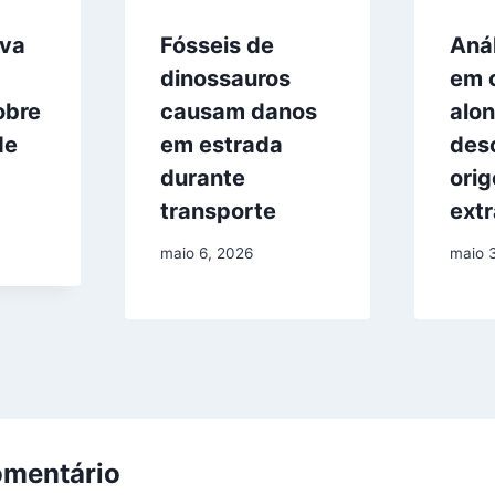
rva
Fósseis de
Aná
dinossauros
em 
obre
causam danos
alo
de
em estrada
des
durante
ori
transporte
extr
maio 6, 2026
maio 
omentário