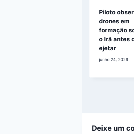
Piloto obse
drones em
formação s
o Irã antes 
ejetar
junho 24, 2026
Deixe um c