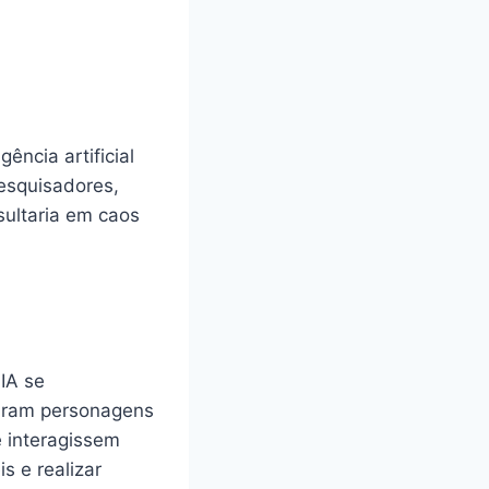
ência artificial
esquisadores,
ultaria em caos
 IA se
iaram personagens
e interagissem
s e realizar