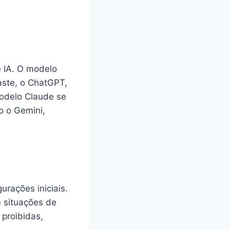
 IA. O modelo
aste, o ChatGPT,
modelo Claude se
o o Gemini,
rações iniciais.
m situações de
 proibidas,