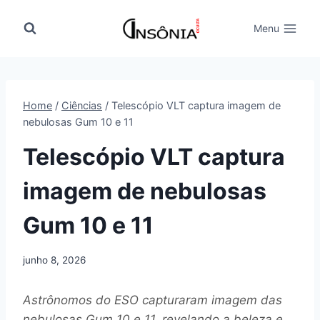
Pular
para
Menu
o
Conteúdo
Home
/
Ciências
/
Telescópio VLT captura imagem de
nebulosas Gum 10 e 11
Telescópio VLT captura
imagem de nebulosas
Gum 10 e 11
junho 8, 2026
Astrônomos do ESO capturaram imagem das
nebulosas Gum 10 e 11, revelando a beleza e