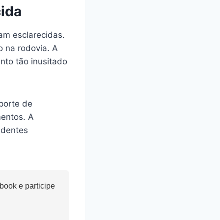
ida
am esclarecidas.
o na rodovia. A
to tão inusitado
porte de
mentos. A
identes
ook e participe