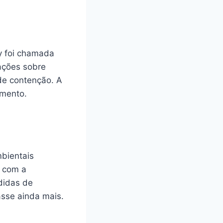
cy foi chamada
ações sobre
de contenção. A
amento.
bientais
o com a
didas de
sse ainda mais.