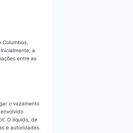
de Columbus,
nicialmente, a
pações entre as
tigar o vazamento
 envolvido
’. O líquido, de
as e autoridades.