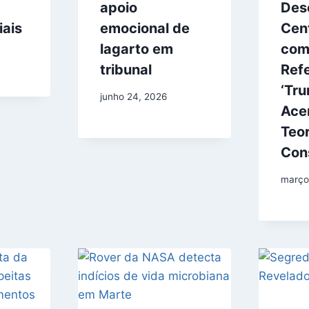
apoio
Des
iais
emocional de
Cen
lagarto em
co
tribunal
Refe
‘Tr
junho 24, 2026
Ace
Teor
Con
março