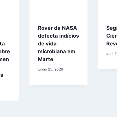
Rover da NASA
Seg
detecta indícios
Cien
ta
de vida
Rev
obre
microbiana em
abril 
men
Marte
junho 25, 2026
as