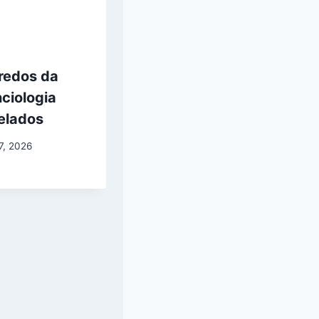
redos da
ciologia
elados
27, 2026