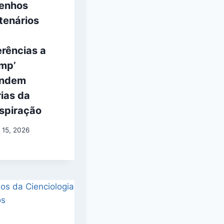
enhos
tenários
m
rências a
ump’
ndem
ias da
spiração
 15, 2026