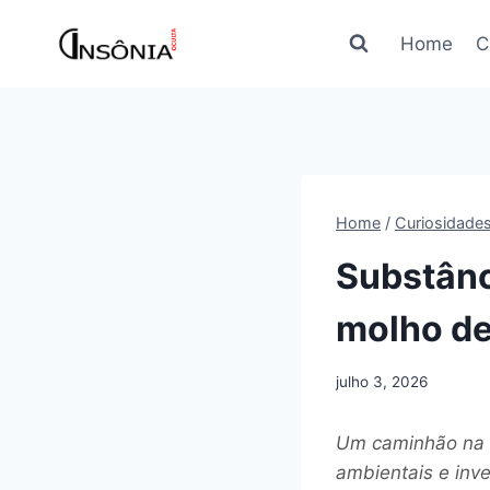
Pular
para
Home
C
o
Conteúdo
Home
/
Curiosidade
Substânc
molho de
julho 3, 2026
Um caminhão na r
ambientais e inve