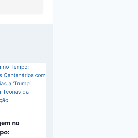
gem no
po: