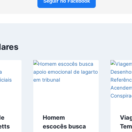
Seguir no Facebook
lares
de
Homem
Via
tts
escocês busca
Tem