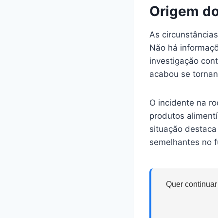
Origem do
As circunstância
Não há informaçõ
investigação con
acabou se tornan
O incidente na ro
produtos aliment
situação destaca 
semelhantes no f
Quer continuar