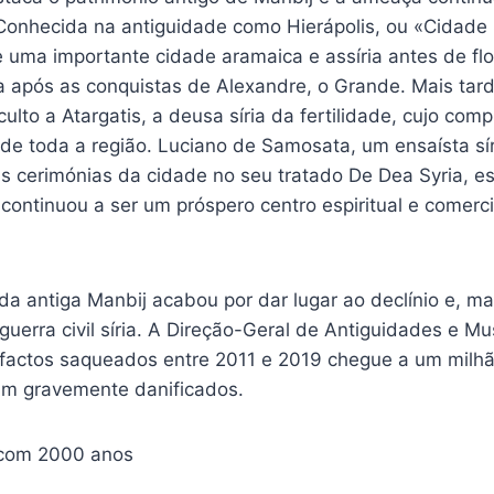
. Conhecida na antiguidade como Hierápolis, ou «Cidade
e uma importante cidade aramaica e assíria antes de fl
da após as conquistas de Alexandre, o Grande. Mais tar
ulto a Atargatis, a deusa síria da fertilidade, cujo com
 de toda a região. Luciano de Samosata, um ensaísta síri
as cerimónias da cidade no seu tratado De Dea Syria, e
s continuou a ser um próspero centro espiritual e comer
da antiga Manbij acabou por dar lugar ao declínio e, m
uerra civil síria. A Direção-Geral de Antiguidades e M
factos saqueados entre 2011 e 2019 chegue a um milhã
ram gravemente danificados.