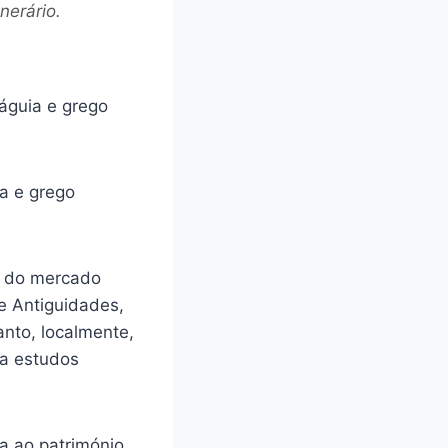
nerário.
o do mercado
e Antiguidades,
anto, localmente,
ra estudos
a ao património