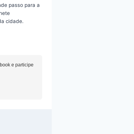
nde passo para a
nete
da cidade.
ook e participe