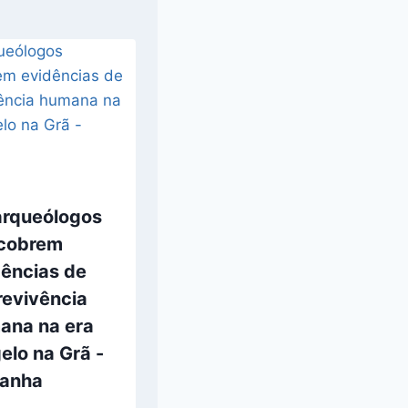
arqueólogos
cobrem
dências de
revivência
ana na era
elo na Grã -
tanha