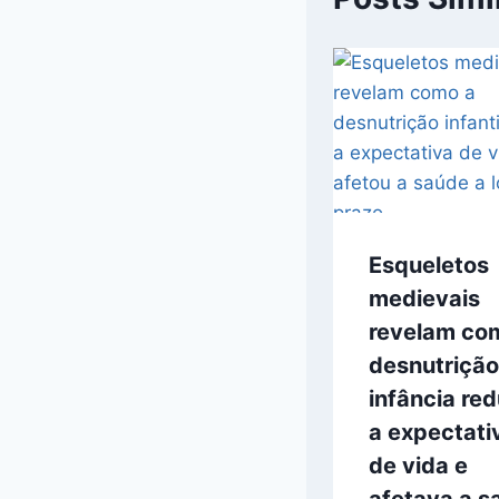
Esqueletos
medievais
revelam co
desnutrição
infância red
a expectati
de vida e
afetava a s