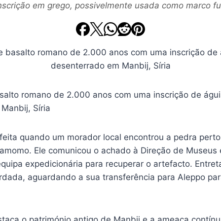
inscrição em grego, possivelmente usada como marco fu
 feita quando um morador local encontrou a pedra pert
damomo. Ele comunicou o achado à Direção de Museus 
uipa expedicionária para recuperar o artefacto. Entret
ardada, aguardando a sua transferência para Aleppo pa
taca o património antigo de Manbij e a ameaça contínu