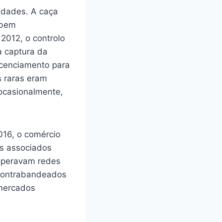
idades. A caça
 bem
 2012, o controlo
a captura da
icenciamento para
s raras eram
 ocasionalmente,
016, o comércio
us associados
 operavam redes
 contrabandeados
 mercados