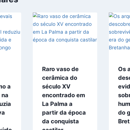
Raro vaso de
Os 
cerâmica do
des
mo a
século XV
evi
 na
encontrado em
sob
uzia
La Palma a
hum
va
partir da época
do g
da conquista
Bre
aúde
castilar