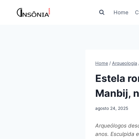
Pular
para
Home
C
o
Conteúdo
Home
/
Arqueologia
Estela r
Manbij, n
agosto 24, 2025
Arqueólogos desc
anos. Esculpida 