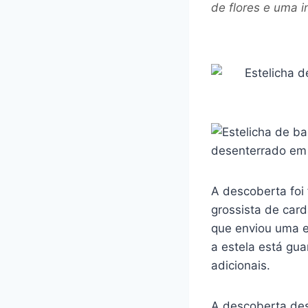
de flores e uma 
A descoberta foi
grossista de car
que enviou uma eq
a estela está gu
adicionais.
A descoberta des