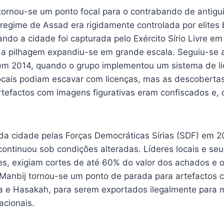
 tornou-se um ponto focal para o contrabando de antigu
 regime de Assad era rigidamente controlada por elites
ndo a cidade foi capturada pelo Exército Sírio Livre em
 a pilhagem expandiu-se em grande escala. Seguiu-se 
 em 2014, quando o grupo implementou um sistema de l
ocais podiam escavar com licenças, mas as descoberta
artefactos com imagens figurativas eram confiscados e,
da cidade pelas Forças Democráticas Sírias (SDF) em 2
continuou sob condições alteradas. Líderes locais e se
s, exigiam cortes de até 60% do valor dos achados e
Manbij tornou-se um ponto de parada para artefactos
a e Hasakah, para serem exportados ilegalmente para
acionais.