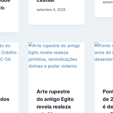
setem
zo.
setembro 4, 2025
Arte rupestre
Pon
 dos
do antigo Egito
de 
revela realeza
é d