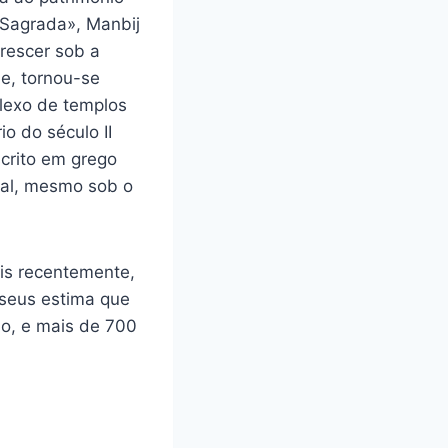
 Sagrada», Manbij
orescer sob a
de, tornou-se
plexo de templos
o do século II
scrito em grego
cial, mesmo sob o
ais recentemente,
useus estima que
o, e mais de 700