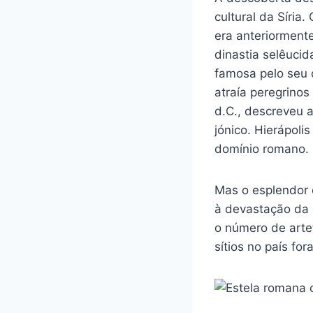
cultural da Síria
era anteriorment
dinastia selêuci
famosa pelo seu c
atraía peregrinos
d.C., descreveu 
jónico. Hierápoli
domínio romano.
Mas o esplendor 
à devastação da g
o número de arte
sítios no país fo