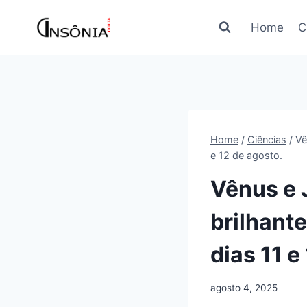
Pular
para
Home
C
o
Conteúdo
Home
/
Ciências
/
Vê
e 12 de agosto.
Vênus e J
brilhant
dias 11 e
agosto 4, 2025