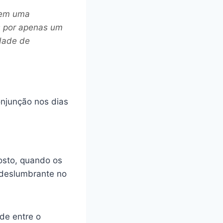
r em uma
s por apenas um
dade de
osto, quando os
 deslumbrante no
de entre o