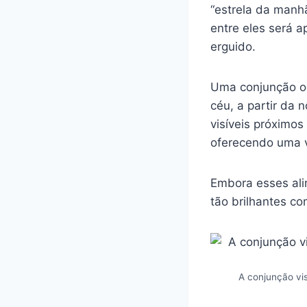
“estrela da manhã
entre eles será 
erguido.
Uma conjunção oc
céu, a partir da 
visíveis próximos
oferecendo uma v
Embora esses al
tão brilhantes co
A conjunção vis