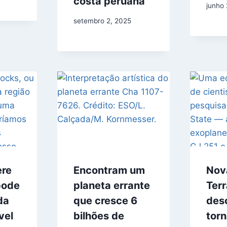
costa peruana
junho 
setembro 2, 2025
ere
Encontram um
Nov
pode
planeta errante
Terr
da
que cresce 6
des
vel
bilhões de
torn