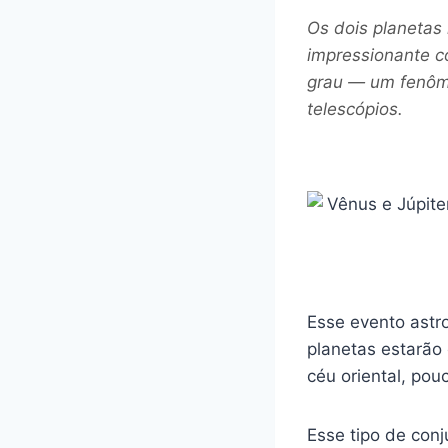
Os dois planetas 
impressionante c
grau — um fenôm
telescópios.
Esse evento astr
planetas estarão
céu oriental, po
Esse tipo de con