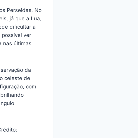
os Perseidas. No
is, já que a Lua,
de dificultar a
 possível ver
a nas últimas
observação da
o celeste de
nfiguração, com
 brilhando
ângulo