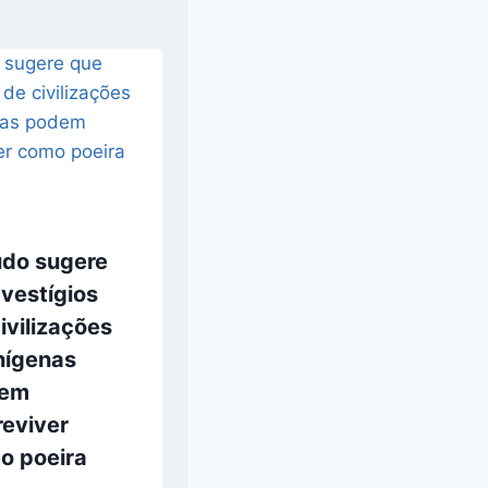
udo sugere
vestígios
ivilizações
nígenas
em
reviver
o poeira