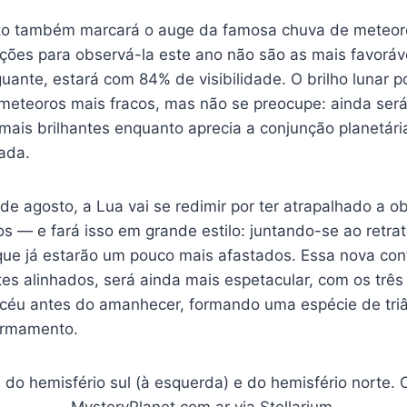
sto também marcará o auge da famosa chuva de meteor
ções para observá-la este ano não são as mais favoráve
ante, estará com 84% de visibilidade. O brilho lunar po
 meteoros mais fracos, mas não se preocupe: ainda será
mais brilhantes enquanto aprecia a conjunção planetári
ada.
de agosto, a Lua vai se redimir por ter atrapalhado a 
 — e fará isso em grande estilo: juntando-se ao retrat
 que já estarão um pouco mais afastados. Essa nova co
tes alinhados, será ainda mais espetacular, com os três
céu antes do amanhecer, formando uma espécie de tri
irmamento.