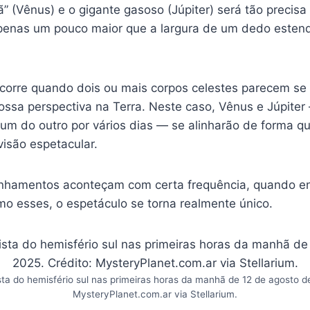
” (Vênus) e o gigante gasoso (Júpiter) será tão precis
apenas um pouco maior que a largura de um dedo esten
orre quando dois ou mais corpos celestes parecem se
nossa perspectiva na Terra. Neste caso, Vênus e Júpiter
 um do outro por vários dias — se alinharão de forma qu
isão espetacular.
inhamentos aconteçam com certa frequência, quando e
mo esses, o espetáculo se torna realmente único.
ta do hemisfério sul nas primeiras horas da manhã de 12 de agosto d
MysteryPlanet.com.ar via Stellarium.