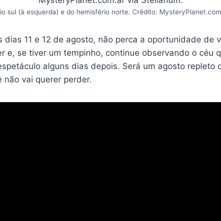
io sul (à esquerda) e do hemisfério norte. Crédito: MysteryPlanet.com.
s dias 11 e 12 de agosto, não perca a oportunidade de 
er e, se tiver um tempinho, continue observando o céu 
espetáculo alguns dias depois. Será um agosto repleto 
 não vai querer perder.