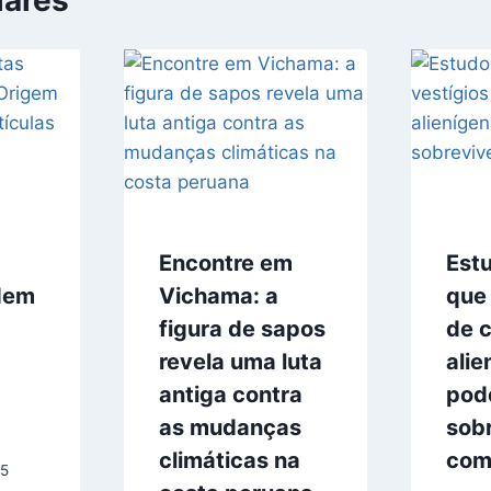
lares
Encontre em
Est
dem
Vichama: a
que 
figura de sapos
de c
revela uma luta
alie
antiga contra
pod
as mudanças
sob
climáticas na
com
25