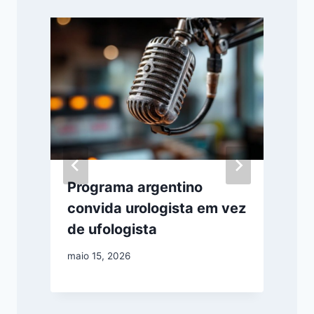
e
Programa argentino
convida urologista em vez
de ufologista
maio 15, 2026
j