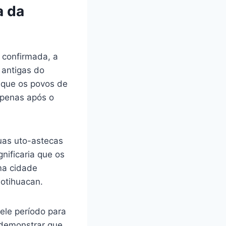
a da
 confirmada, a
 antigas do
a que os povos de
apenas após o
guas uto-astecas
nificaria que os
ma cidade
otihuacan.
ele período para
 demonstrar que