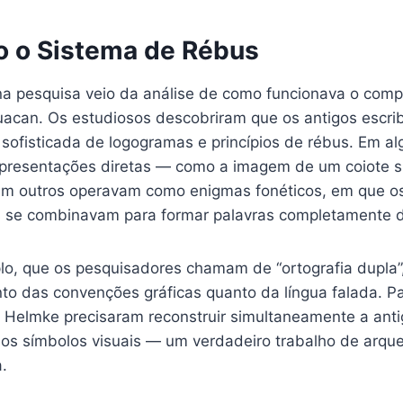
o o Sistema de Rébus
na pesquisa veio da análise de como funcionava o comp
huacan. Os estudiosos descobriram que os antigos escri
ofisticada de logogramas e princípios de rébus. Em al
presentações diretas — como a imagem de um coiote s
em outros operavam como enigmas fonéticos, em que o
as se combinavam para formar palavras completamente di
lo, que os pesquisadores chamam de “ortografia dupla”,
to das convenções gráficas quanto da língua falada. Pa
 Helmke precisaram reconstruir simultaneamente a antig
 os símbolos visuais — um verdadeiro trabalho de arqueo
.