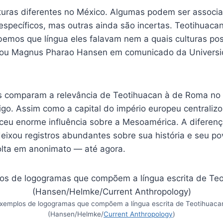
turas diferentes no México. Algumas podem ser associ
específicos, mas outras ainda são incertas. Teotihuac
emos que língua eles falavam nem a quais culturas po
licou Magnus Pharao Hansen em comunicado da Univers
s comparam a relevância de Teotihuacan à de Roma n
go. Assim como a capital do império europeu centralizo
ceu enorme influência sobre a Mesoamérica. A diferenç
ixou registros abundantes sobre sua história e seu po
lta em anonimato — até agora.
xemplos de logogramas que compõem a língua escrita de Teotihuaca
(Hansen/Helmke/
Current Anthropology
)