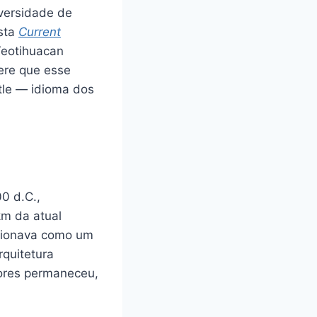
versidade de
ista
Current
Teotihuacan
gere que esse
atle — idioma dos
0 d.C.,
km da atual
ncionava como um
rquitetura
tores permaneceu,