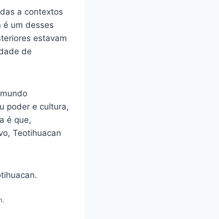
adas a contextos
an é um desses
steriores estavam
idade de
o mundo
u poder e cultura,
a é que,
vo, Teotihuacan
n.