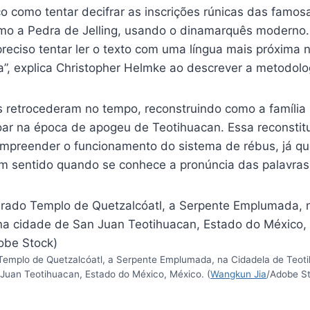
o como tentar decifrar as inscrições rúnicas das famos
o a Pedra de Jelling, usando o dinamarquês moderno. 
preciso tentar ler o texto com uma língua mais próxima 
”, explica Christopher Helmke ao descrever a metodol
 retrocederam no tempo, reconstruindo como a família l
oar na época de apogeu de Teotihuacan. Essa reconstitu
ompreender o funcionamento do sistema de rébus, já q
em sentido quando se conhece a pronúncia das palavras
Templo de Quetzalcóatl, a Serpente Emplumada, na Cidadela de Teot
Juan Teotihuacan, Estado do México, México. (
Wangkun Jia
/Adobe S