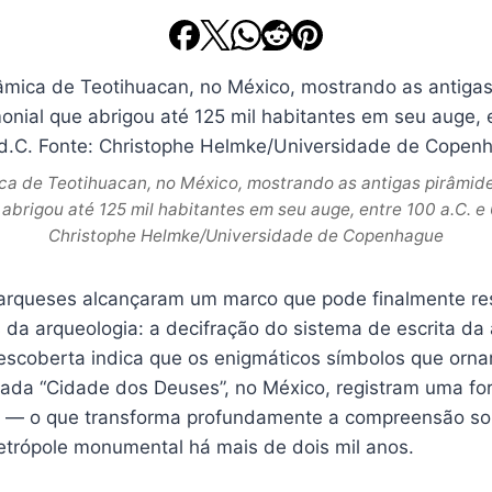
ca de Teotihuacan, no México, mostrando as antigas pirâmid
 abrigou até 125 mil habitantes em seu auge, entre 100 a.C. e 
Christophe Helmke/Universidade de Copenhague
arqueses alcançaram um marco que pode finalmente re
 da arqueologia: a decifração do sistema de escrita da 
escoberta indica que os enigmáticos símbolos que or
da “Cidade dos Deuses”, no México, registram uma for
ca — o que transforma profundamente a compreensão s
etrópole monumental há mais de dois mil anos.