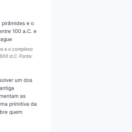
es e o complexo
600 d.C. Fonte:
solver um dos
antiga
namentam as
ma primitiva da
obre quem