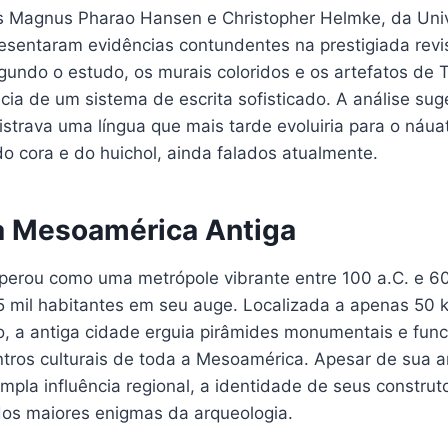
s Magnus Pharao Hansen e Christopher Helmke, da Uni
sentaram evidências contundentes na prestigiada rev
gundo o estudo, os murais coloridos e os artefatos de 
cia de um sistema de escrita sofisticado. A análise su
istrava uma língua que mais tarde evoluiria para o náu
o cora e do huichol, ainda falados atualmente.
 Mesoamérica Antiga
perou como uma metrópole vibrante entre 100 a.C. e 60
5 mil habitantes em seu auge. Localizada a apenas 50 
, a antiga cidade erguia pirâmides monumentais e fu
ntros culturais de toda a Mesoamérica. Apesar de sua a
mpla influência regional, a identidade de seus constru
dos maiores enigmas da arqueologia.