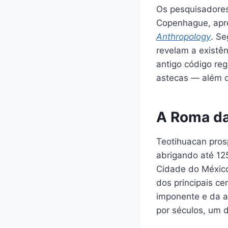
Os pesquisadore
Copenhague, apre
Anthropology
. Se
revelam a existên
antigo código reg
astecas — além d
A Roma da
Teotihuacan pros
abrigando até 12
Cidade do México
dos principais ce
imponente e da a
por séculos, um 