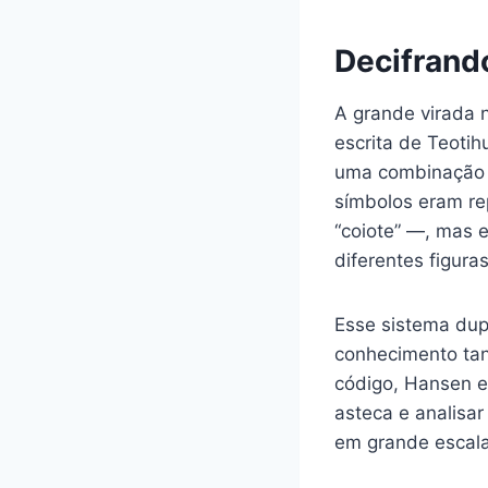
Decifrand
A grande virada 
escrita de Teoti
uma combinação s
símbolos eram re
“coiote” —, mas 
diferentes figur
Esse sistema dup
conhecimento tan
código, Hansen e
asteca e analisar
em grande escala