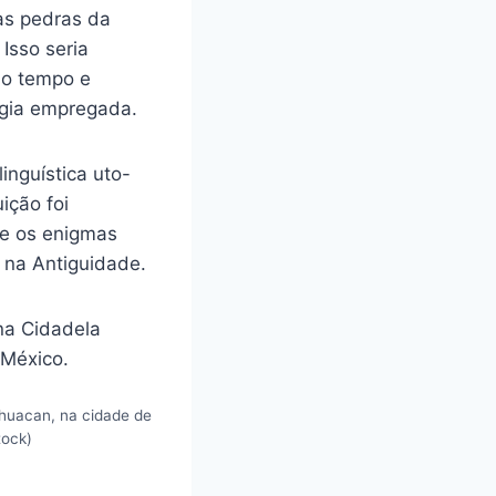
as pedras da
Isso seria
no tempo e
ogia empregada.
inguística uto-
ição foi
ue os enigmas
 na Antiguidade.
ihuacan, na cidade de
tock)