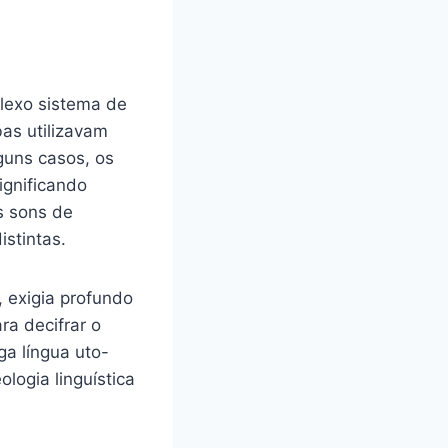
lexo sistema de
bas utilizavam
guns casos, os
ignificando
s sons de
stintas.
 exigia profundo
ra decifrar o
a língua uto-
logia linguística