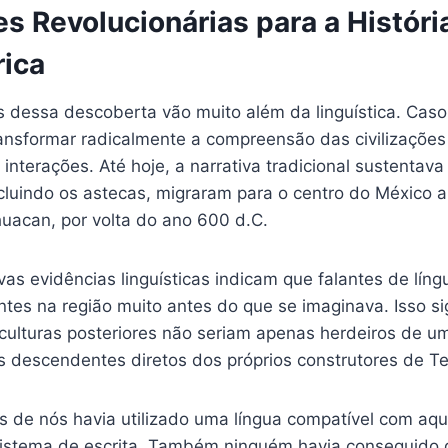
s Revolucionárias para a Históri
ica
 dessa descoberta vão muito além da linguística. Caso
ansformar radicalmente a compreensão das civilizações
interações. Até hoje, a narrativa tradicional sustentav
ncluindo os astecas, migraram para o centro do México 
huacan, por volta do ano 600 d.C.
vas evidências linguísticas indicam que falantes de lín
tes na região muito antes do que se imaginava. Isso sig
 culturas posteriores não seriam apenas herdeiros de u
descendentes diretos dos próprios construtores de Te
 de nós havia utilizado uma língua compatível com aqu
 sistema de escrita. Também ninguém havia conseguido