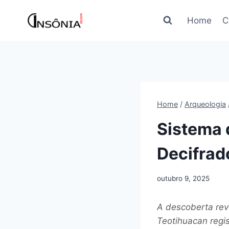
Pular
para
Home
C
o
Conteúdo
Home
/
Arqueologia
Sistema 
Decifrad
outubro 9, 2025
A descoberta rev
Teotihuacan regis