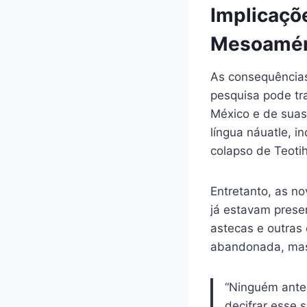
Implicaçõe
Mesoamér
As consequências
pesquisa pode tr
México e de suas 
língua náuatle, i
colapso de Teoti
Entretanto, as no
já estavam presen
astecas e outras
abandonada, mas 
“Ninguém antes
decifrar esse