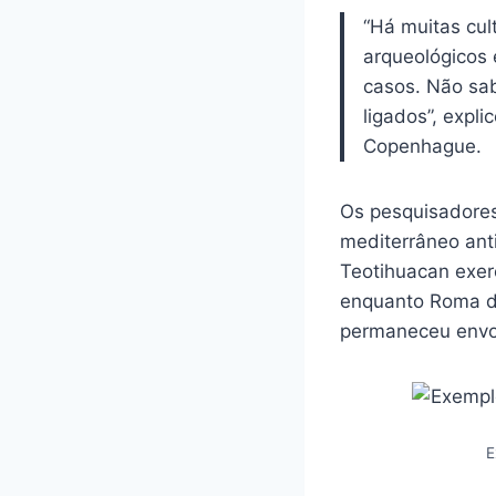
“Há muitas cul
arqueológicos 
casos. Não sab
ligados”, exp
Copenhague.
Os pesquisadore
mediterrâneo anti
Teotihuacan exer
enquanto Roma de
permaneceu envo
E