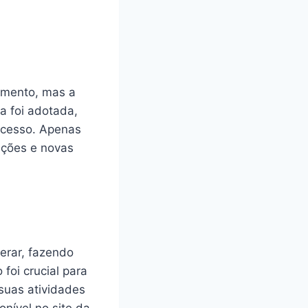
pamento, mas a
a foi adotada,
ucesso. Apenas
ações e novas
berar, fazendo
foi crucial para
suas atividades
nível no site da