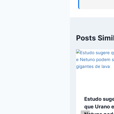
Posts Simi
Novo
Estudo sug
Testemunho de
que Urano 