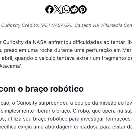
 Curiosity Crédito: (PD) NASA/JPL-Caltech via Wikimedia C
 Curiosity da NASA enfrentou dificuldades ao tentar li
cou preso em uma rocha durante uma perfuração em Mart
 abril, quando o veículo tentava extrair um fragmento 
Atacama’.
 com o braço robótico
ção, o Curiosity surpreendeu a equipe da missão ao lev
 simplesmente liberar o braço. O robô, que opera na su
s, utiliza seu braço robótico para investigar formaçõe
pecífica exigiu uma abordagem cuidadosa para evitar d