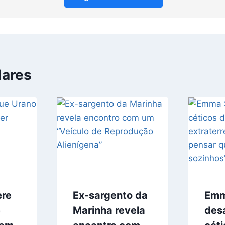
lares
ere
Ex-sargento da
Emm
e
Marinha revela
desa