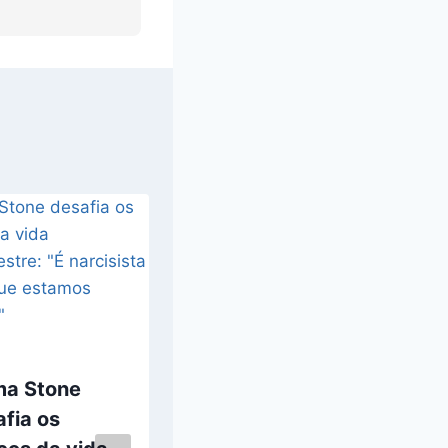
a Stone
As
fia os
testemunhas a