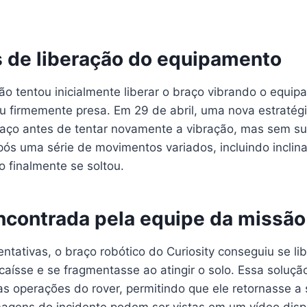
s de liberação do equipamento
ão tentou inicialmente liberar o braço vibrando o equi
 firmemente presa. Em 29 de abril, uma nova estratégi
raço antes de tentar novamente a vibração, mas sem s
pós uma série de movimentos variados, incluindo inclin
o finalmente se soltou.
ncontrada pela equipe da missão
entativas, o braço robótico do Curiosity conseguiu se li
aísse e se fragmentasse ao atingir o solo. Essa solução 
s operações do rover, permitindo que ele retornasse a 
magens do incidente podem ser vistas em um vídeo dispo