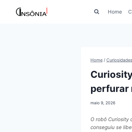
Pular
para
Home
C
o
Conteúdo
Home
/
Curiosidade
Curiosit
perfurar
maio 9, 2026
O robô Curiosity
conseguiu se libe