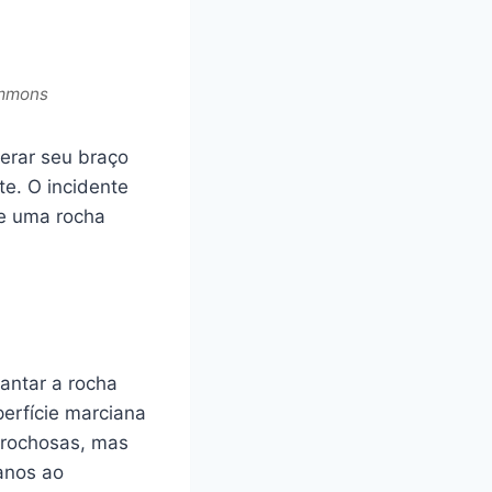
ommons
berar seu braço
e. O incidente
de uma rocha
antar a rocha
perfície marciana
s rochosas, mas
anos ao