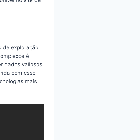
s de exploração
complexos é
er dados valiosos
irida com esse
ecnologias mais