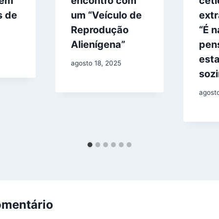
dem
encontro com
céti
s de
um “Veículo de
extr
Reprodução
“É n
Alienígena”
pen
est
agosto 18, 2025
soz
agost
omentário