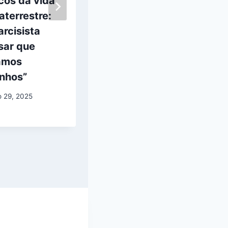
cos da vida
serem
aterrestre:
declaradas
arcisista
perante o
sar que
Congresso no
amos
público de
inhos”
OVNIs de 9 de
setembro
o 29, 2025
setembro 3, 2025