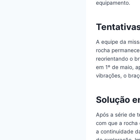
equipamento.
Tentativa
A equipe da miss
rocha permaneceu
reorientando o b
em 1º de maio, a
vibrações, o braç
Solução e
Após a série de t
com que a rocha c
a continuidade da
de exploração. I