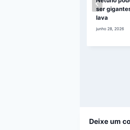
Rendlesham
Netuno po
Revela Segundo
ser gigante
Pouso de OVNI
lava
e
junho 28, 2026
‘Desembarque
de Seres Não
Humanos’
agosto 21, 2025
Deixe um c