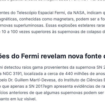
ntes do Telescópio Espacial Fermi, da NASA, indicam q
agnéticas, conhecidas como magnetars, podem ser a fo
ernovas superluminosas. Essas explosões estelares rar
 10 a 100 vezes superiores às supernovas de colapso d
es do Fermi revelam nova fonte 
mi detectou raios gama provenientes da supernova SN
ia NGC 3191, localizada a cerca de 440 milhões de anos
pelo Dr. Guillem Martí-Devesa, do Instituto de Ciências 
e que apenas a SN 2017egm apresenta evidências de r
ícios anteriores de que algumas supernovas podem ser
nto em luz visível.