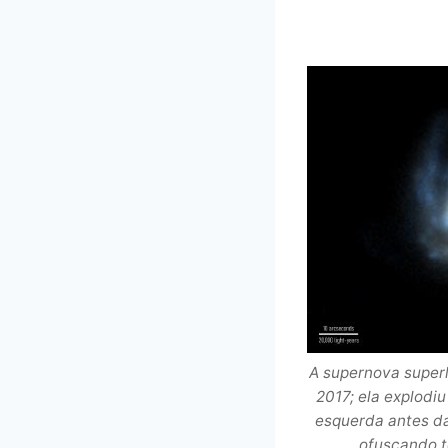
A supernova super
2017; ela explodi
esquerda antes da
ofuscando t