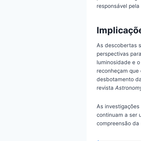
responsável pela
Implicaçõ
As descobertas 
perspectivas par
luminosidade e o
reconheçam que o
desbotamento da 
revista
Astronomy
As investigações
continuam a ser u
compreensão da e