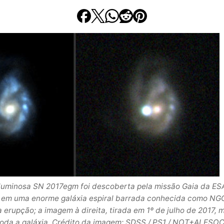
luminosa SN 2017egm foi descoberta pela missão Gaia da ES
u em uma enorme galáxia espiral barrada conhecida como NG
 erupção; a imagem à direita, tirada em 1º de julho de 2017, 
oda a galáxia. Crédito da imagem: SDSS / PS1 / NOT+ALFSOC /