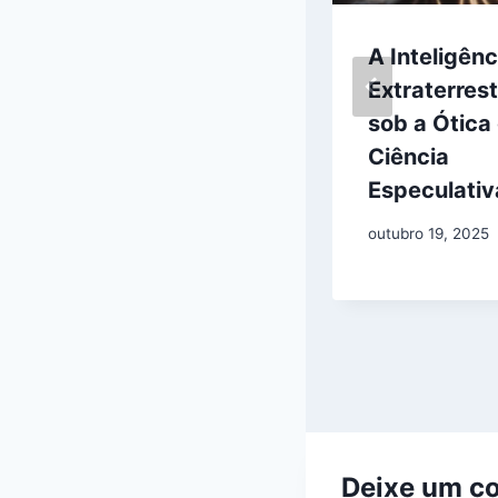
SpaceX e Blue
A Inteligênc
Origin
Extraterrest
competem para
sob a Ótica
retornar
Ciência
humanos à Lua
Especulativ
abril 14, 2026
outubro 19, 2025
Deixe um c