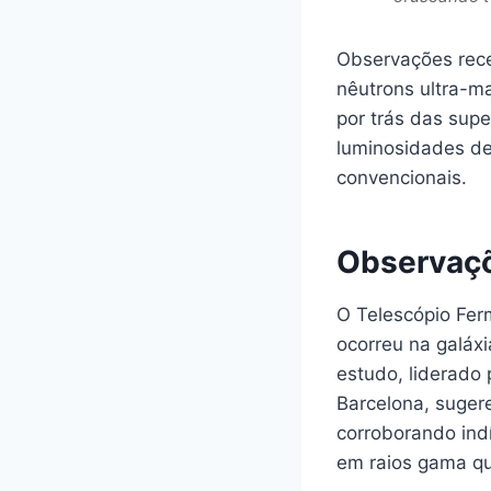
Observações rece
nêutrons ultra-m
por trás das sup
luminosidades de
convencionais.
Observaçõ
O Telescópio Fer
ocorreu na galáx
estudo, liderado 
Barcelona, suger
corroborando ind
em raios gama qua