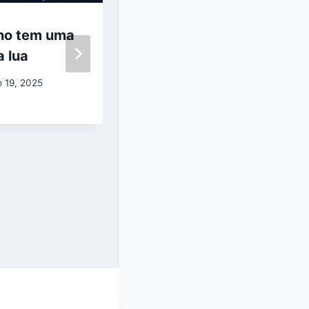
no tem uma
Descoberta
 lua
amplia a busca
por vida
o 19, 2025
extraterrestre
em planetas
inóspitos
agosto 18, 2025