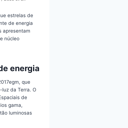
ue estrelas de
nte de energia
as apresentam
e núcleo
de energia
 2017egm, que
-luz da Terra. O
Espaciais de
aios gama,
 tão luminosas