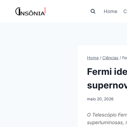
Pular
para
Home
C
o
Conteúdo
Home
/
Ciências
/
Fe
Fermi ide
superno
maio 20, 2026
O Telescópio Fer
superluminosas,