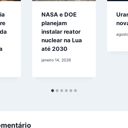
ia
NASA e DOE
Ura
re
planejam
nova
 da
instalar reator
agost
nuclear na Lua
a
até 2030
janeiro 14, 2026
omentário