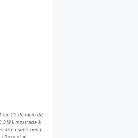
A em 23 de maio de
C 3191, mostrada à
mostra a supernova
 Bose et al.