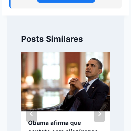
Posts Similares
j
Obama afirma que