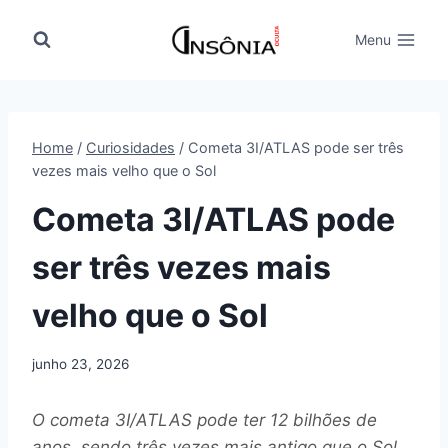
Pular
para
Menu
o
Conteúdo
Home
/
Curiosidades
/
Cometa 3I/ATLAS pode ser três
vezes mais velho que o Sol
Cometa 3I/ATLAS pode
ser três vezes mais
velho que o Sol
junho 23, 2026
O cometa 3I/ATLAS pode ter 12 bilhões de
anos, sendo três vezes mais antigo que o Sol,