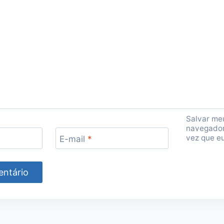
Salvar me
navegador
vez que e
E-mail
*