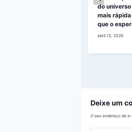
misteriosa em
do universo
operação dos
mais rápida
EUA contra
que o espe
Maduro
abril 13, 2026
janeiro 11, 2026
Deixe um c
O seu endereço de e-