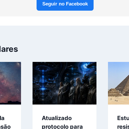
Seguir no Facebook
lares
la
Atualizado
Estu
nsão
protocolo para
resi