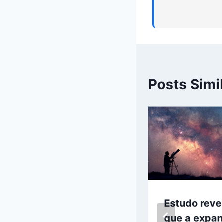
Posts Simi
Testemunha
Estudo reve
cita arma
que a expa