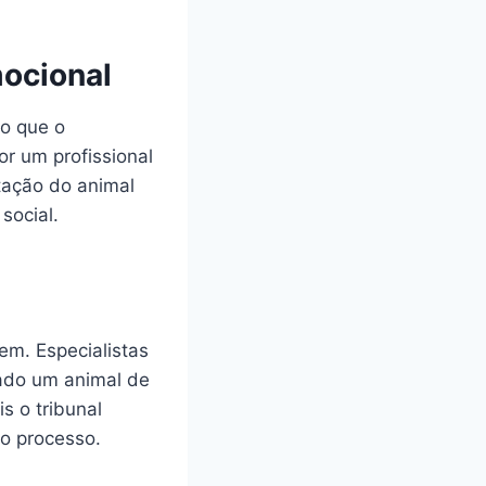
mocional
io que o
r um profissional
tação do animal
social.
em. Especialistas
rado um animal de
s o tribunal
ao processo.