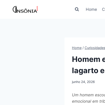
Pular
para
Home
C
o
Conteúdo
Home
/
Curiosidade
Homem e
lagarto e
junho 24, 2026
Um homem escocê
emocional em trib