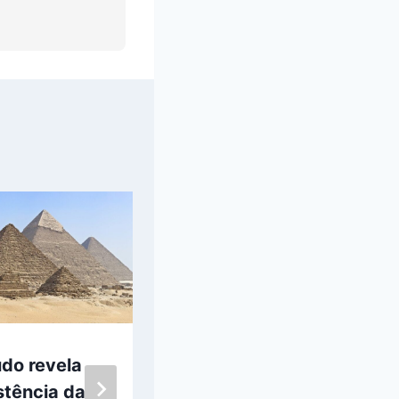
do revela
NASA testa X-
stência da
59 e atinge