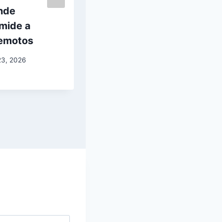
nde
velocidade de
âmide a
713 mph
remotos
junho 15, 2026
23, 2026