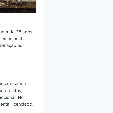
omem de 38 anos
o emocional
ndenação por
tões de saúde
do relatos,
mocional. No
ntal licenciado,