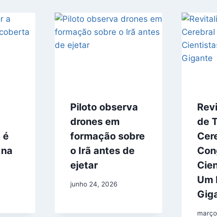
Piloto observa
Revi
drones em
de 
 é
formação sobre
Cer
 na
o Irã antes de
Con
ejetar
Cien
Um 
junho 24, 2026
Gig
março