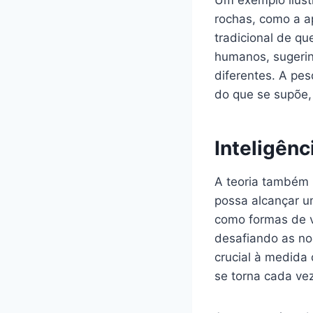
rochas, como a a
tradicional de q
humanos, sugerin
diferentes. A pe
do que se supõe,
Inteligênc
A teoria também l
possa alcançar u
como formas de vi
desafiando as noç
crucial à medida q
se torna cada ve