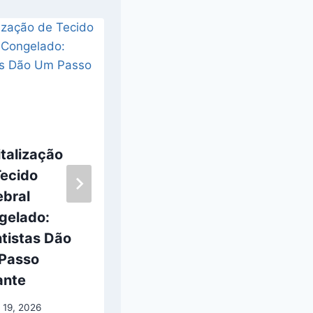
talização
Curiosity da
Tecido
NASA fica
ebral
preso ao tentar
gelado:
perfurar rocha
tistas Dão
em Marte
Passo
maio 9, 2026
ante
 19, 2026