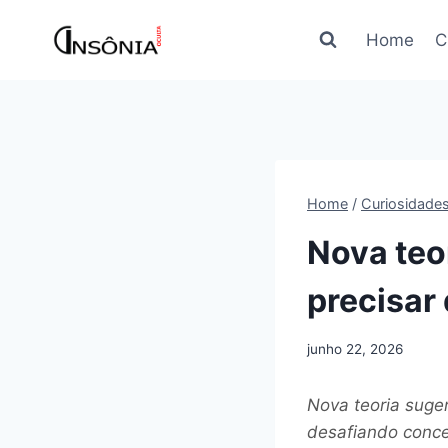
Pular
para
Home
C
o
Conteúdo
Home
/
Curiosidade
Nova teo
precisar 
junho 22, 2026
Nova teoria suger
desafiando concei