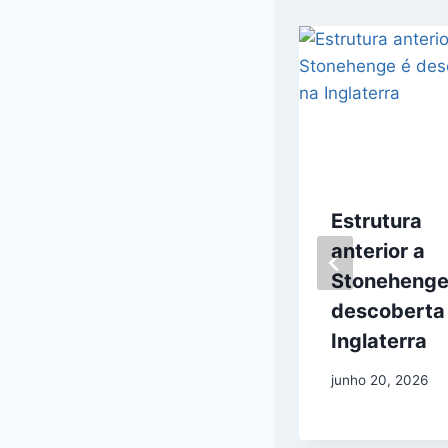
Terremoto de
Estrutura
2011 pode ter
anterior a
deslocado
Stonehenge
partes do
descoberta
Japão
Inglaterra
junho 19, 2026
junho 20, 2026