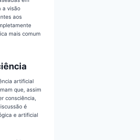
a a visão
antes aos
ompletamente
stica mais comum
ciência
cia artificial
irmam que, assim
er consciência,
discussão é
ica e artificial