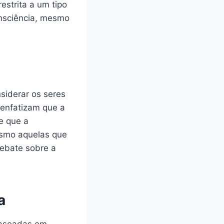
estrita a um tipo
onsciência, mesmo
siderar os seres
 enfatizam que a
e que a
esmo aquelas que
debate sobre a
a
 baseadas em