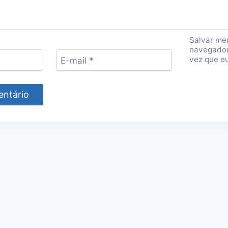
Salvar me
navegador
vez que e
E-mail
*