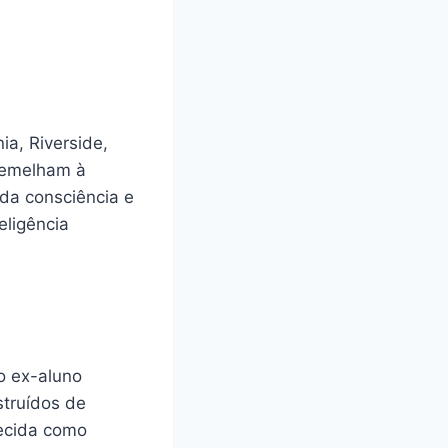
ia, Riverside,
ssemelham à
 da consciência e
eligência
lo ex-aluno
struídos de
ecida como