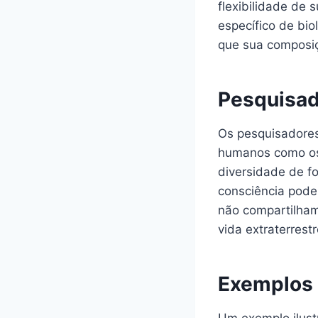
flexibilidade de 
específico de bio
que sua composiçã
Pesquisad
Os pesquisadores
humanos como os 
diversidade de f
consciência pode
não compartilham
vida extraterrest
Exemplos 
Um exemplo ilust