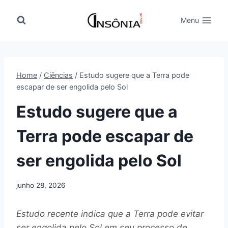
Pular
para
Menu
o
Conteúdo
Home
/
Ciências
/
Estudo sugere que a Terra pode
escapar de ser engolida pelo Sol
Estudo sugere que a
Terra pode escapar de
ser engolida pelo Sol
junho 28, 2026
Estudo recente indica que a Terra pode evitar
ser engolida pelo Sol em seu processo de