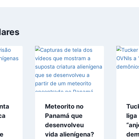
lares
nta
Meteorito no
Tuc
ca
Panamá que
liga
desenvolveu
“anj
 e
vida alienígena?
dem