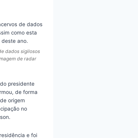
e dados sigilosos
 imagem de radar
 do presidente
irmou, de forma
 de origem
icipação no
ison.
esidência e foi