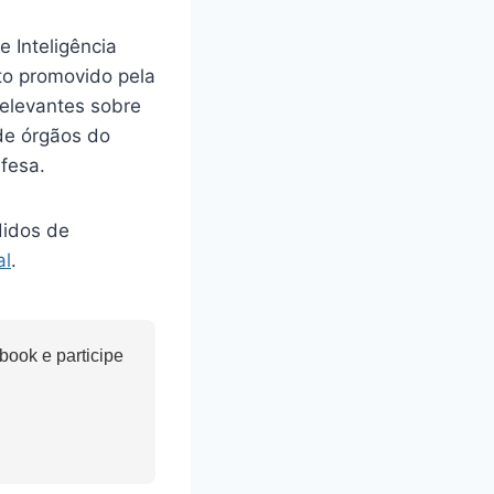
e Inteligência
to promovido pela
relevantes sobre
de órgãos do
fesa.
idos de
al
.
ook e participe