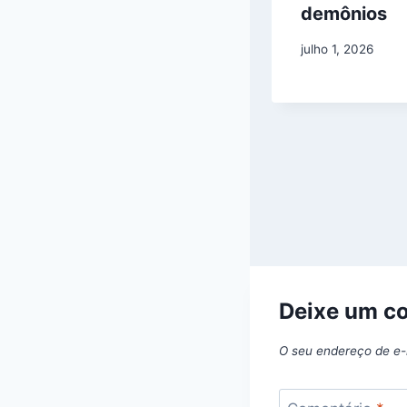
drones na Base
demônios
Aérea Wright-
julho 1, 2026
Patterson se
aprofunda.
agosto 11, 2025
Deixe um c
O seu endereço de e-