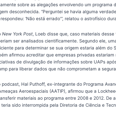
etamente sobre as alegações envolvendo um programa 
igem desconhecida. “Perguntei se havia alguma verdad
 respondeu: ‘Não está errado'”, relatou o astrofísico dur
o
New York Post
, Loeb disse que, caso materiais desse 
deriam ser analisados cientificamente. Segundo ele, u
iciente para determinar se sua origem estaria além do 
ém afirmou acreditar que empresas privadas estariam 
ciativas de divulgação de informações sobre UAPs após 
ump para liberar dados que não comprometam a segura
podcast, Hal Puthoff, ex-integrante do Programa Ava
 Ameaças Aeroespaciais (AATIP), afirmou que a Lockheed
ransferir materiais ao programa entre 2008 e 2012. De
va teria sido interrompida pela Diretoria de Ciência e Tec