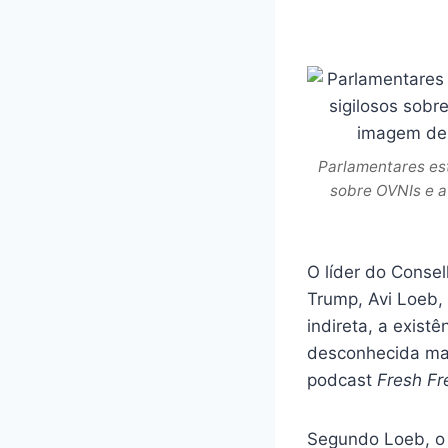
Parlamentares es
sobre OVNIs e a
O líder do Conse
Trump, Avi Loeb,
indireta, a exis
desconhecida man
podcast
Fresh F
Segundo Loeb, o e