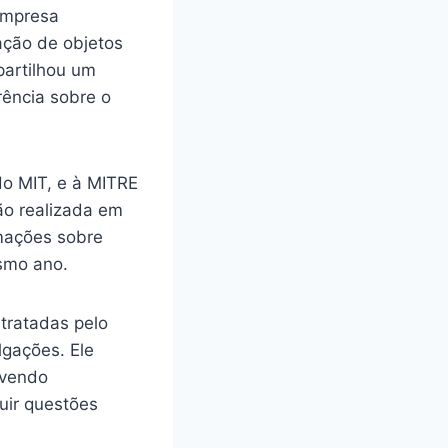
empresa
ção de objetos
partilhou um
ência sobre o
do MIT, e à MITRE
ão realizada em
rmações sobre
smo ano.
tratadas pelo
lgações. Ele
lvendo
uir questões