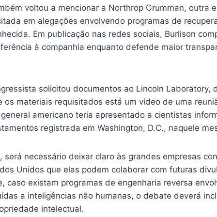
ambém voltou a mencionar a Northrop Grumman, outra 
itada em alegações envolvendo programas de recupera
hecida. Em publicação nas redes sociais, Burlison com
erência à companhia enquanto defende maior transpar
gressista solicitou documentos ao Lincoln Laboratory, 
e os materiais requisitados está um vídeo de uma reuni
 general americano teria apresentado a cientistas info
tamentos registrada em Washington, D.C., naquele me
, será necessário deixar claro às grandes empresas con
dos Unidos que elas podem colaborar com futuras divu
e, caso existam programas de engenharia reversa envo
uídas a inteligências não humanas, o debate deverá incl
opriedade intelectual.