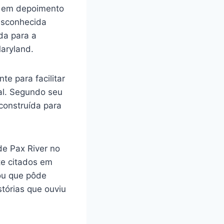
e em depoimento
esconhecida
da para a
aryland.
e para facilitar
ial. Segundo seu
construída para
 de Pax River no
te citados em
mou que pôde
tórias que ouviu