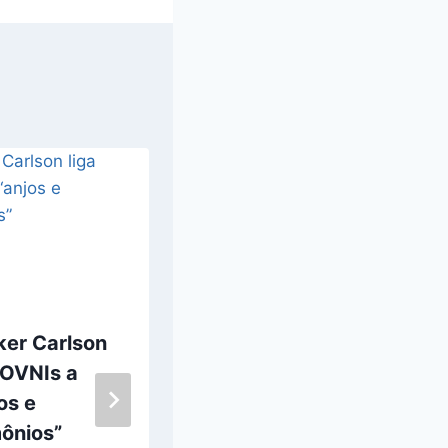
ker Carlson
Relação entre
 OVNIs a
crenças
os e
paranormais e
ônios”
distúrbios do