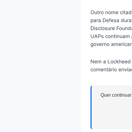
Outro nome citado
para Defesa dura
Disclosure Founda
UAPs continuam p
governo american
Nem a Lockheed 
comentário envi
Quer continuar