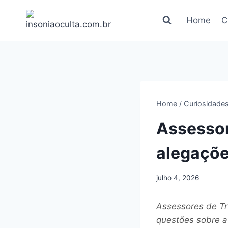
Pular
para
Home
C
o
Conteúdo
Home
/
Curiosidade
Assessor
alegaçõe
julho 4, 2026
Assessores de T
questões sobre a