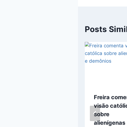
Posts Simi
Avistamento de
Freira come
“cubo preto”: o
visão católi
mistério sobre a
sobre
incursão de
alienígenas