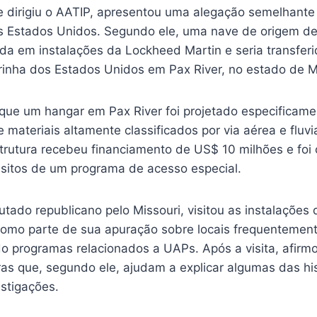
ue dirigiu o AATIP, apresentou uma alegação semelhant
s Estados Unidos. Segundo ele, uma nave de origem d
da em instalações da Lockheed Martin e seria transferi
rinha dos Estados Unidos em Pax River, no estado de M
que um hangar em Pax River foi projetado especificament
e materiais altamente classificados por via aérea e fluv
trutura recebeu financiamento de US$ 10 milhões e foi 
isitos de um programa de acesso especial.
putado republicano pelo Missouri, visitou as instalações
 como parte de sua apuração sobre locais frequentemen
do programas relacionados a UAPs. Após a visita, afir
as que, segundo ele, ajudam a explicar algumas das his
estigações.