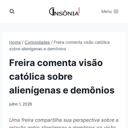
Pular
para
Menu
o
Conteúdo
Home
/
Curiosidades
/
Freira comenta visão católica
sobre alienígenas e demônios
Freira comenta visão
católica sobre
alienígenas e demônios
julho 1, 2026
Uma freira compartilha sua perspectiva sobre a
relação entre alienígenas e demônios na visão