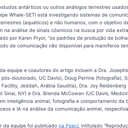
studos antárticos ou outros análogos terrestres usado
uipe Whale-SETI está investigando sistemas de comuni
 terrestres (aquáticos) e não humanos, com o objetivo 
iem na análise de sinais cósmicos na busca por vida extra
do por Karen Pryor, “os padrões de produção de bolh
do de comunicação não disponível para mamíferos terre
a equipe e coautores do artigo incluem a Dra. Joseph
 pós-doutorado, UC Davis), Doug Perrine (fotografia), 
Facility, Jeddah, Arábia Saudita), Dra. Joy Reidenberg 
t Sinai, NY) e Dra. Brenda McCowan (UC Davis, Medicina
m inteligência animal, fotografia e comportamento de b
ceos e IA na análise da comunicação animal, respectiv
r da equipe foi publicado
na PeerJ
, intitulado “Reprodu