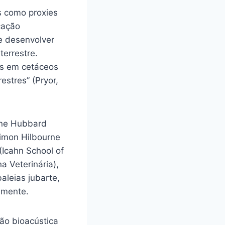
s como proxies
cação
de desenvolver
terrestre.
as em cetáceos
stres” (Pryor,
ine Hubbard
Simon Hilbourne
(Icahn School of
 Veterinária),
aleias jubarte,
amente.
ção bioacústica