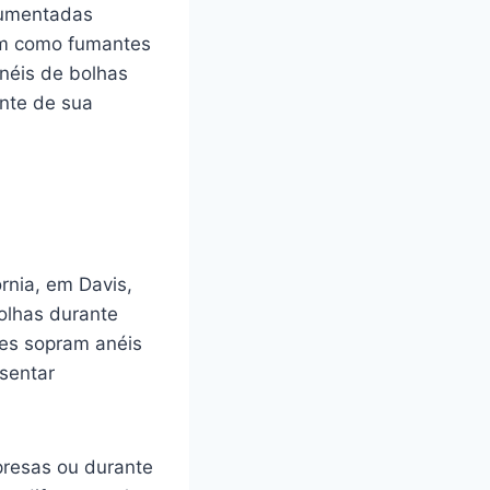
ocumentadas
im como fumantes
néis de bolhas
nte de sua
órnia, em Davis,
bolhas durante
es sopram anéis
sentar
presas ou durante