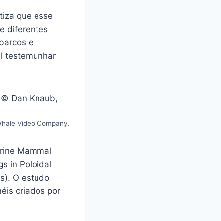
tiza que esse
e diferentes
barcos e
el testemunhar
 Whale Video Company.
arine Mammal
s in Poloidal
is). O estudo
éis criados por