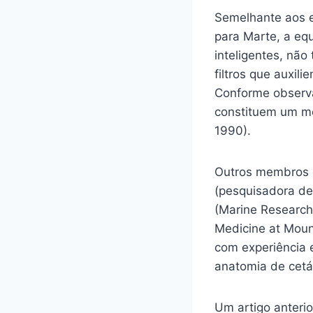
Semelhante aos e
para Marte, a eq
inteligentes, não
filtros que auxil
Conforme observa
constituem um mo
1990).
Outros membros d
(pesquisadora de
(Marine Research 
Medicine at Moun
com experiência e
anatomia de cetá
Um artigo anterio