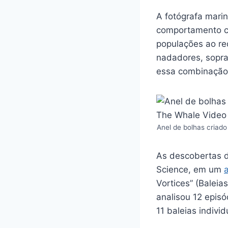
A fotógrafa mari
comportamento cu
populações ao re
nadadores, sopra
essa combinação 
Anel de bolhas criad
As descobertas d
Science, em um
a
Vortices” (Baleia
analisou 12 epis
11 baleias individ