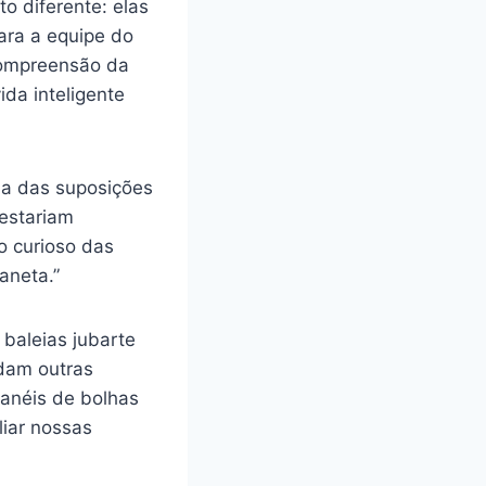
o diferente: elas
ara a equipe do
compreensão da
ida inteligente
Uma das suposições
 estariam
 curioso das
aneta.”
 baleias jubarte
dam outras
anéis de bolhas
liar nossas