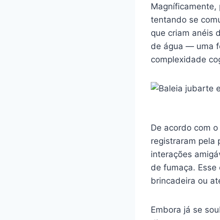
Magníficamente, 
tentando se comu
que criam anéis 
de água — uma f
complexidade cog
De acordo com 
registraram pela 
interações amig
de fumaça. Esse 
brincadeira ou a
Embora já se sou