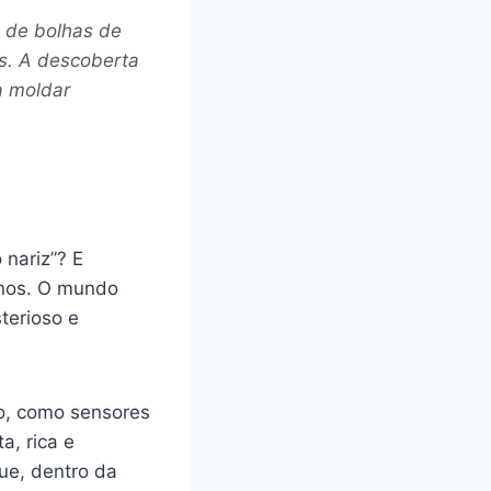
s de bolhas de
s. A descoberta
a moldar
 nariz”? E
anos. O mundo
terioso e
o, como sensores
, rica e
que, dentro da