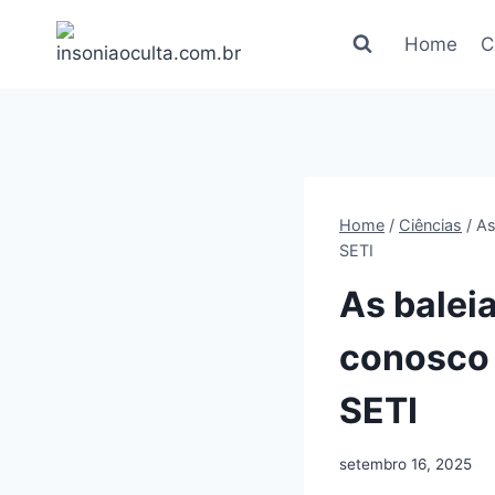
Pular
para
Home
C
o
Conteúdo
Home
/
Ciências
/
As
SETI
As balei
conosco 
SETI
setembro 16, 2025