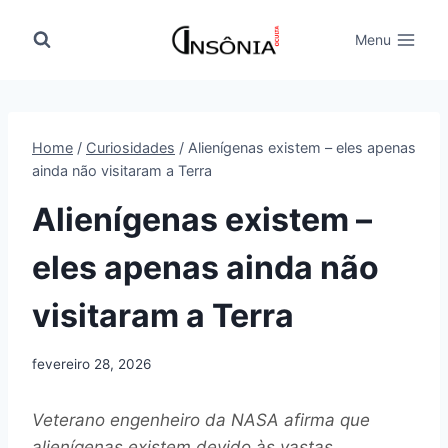
Pular
para
Menu
o
Conteúdo
Home
/
Curiosidades
/
Alienígenas existem – eles apenas
ainda não visitaram a Terra
Alienígenas existem –
eles apenas ainda não
visitaram a Terra
fevereiro 28, 2026
Veterano engenheiro da NASA afirma que
alienígenas existem devido às vastas