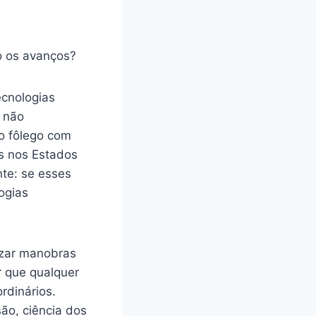
ecnologias
 não
o fôlego com
s nos Estados
te: se esses
ogias
izar manobras
r que qualquer
rdinários.
ão, ciência dos