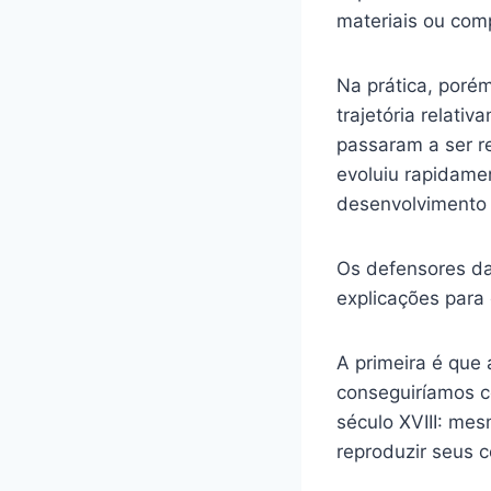
materiais ou com
Na prática, poré
trajetória relati
passaram a ser re
evoluiu rapidame
desenvolvimento 
Os defensores d
explicações para
A primeira é que
conseguiríamos c
século XVIII: me
reproduzir seus 