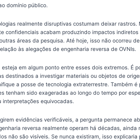
ao domínio público.
ologias realmente disruptivas costumam deixar rastros.
te confidenciais acabam produzindo impactos indiretos 
utras áreas da pesquisa. Até hoje, isso não ocorreu d
lação às alegações de engenharia reversa de OVNIs.
a esteja em algum ponto entre esses dois extremos. É p
s destinados a investigar materiais ou objetos de ori
ifique a posse de tecnologia extraterrestre. Também é 
s tenham sido exageradas ao longo do tempo por espe
 interpretações equivocadas.
girem evidências verificáveis, a pergunta permanece ab
enharia reversa realmente operam há décadas, ainda n
os não são visíveis. Se nunca existiram, isso explicaria