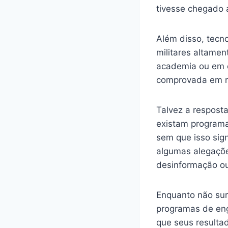
tivesse chegado 
Além disso, tecn
militares altamen
academia ou em o
comprovada em re
Talvez a respost
existam programa
sem que isso sign
algumas alegaçõe
desinformação ou
Enquanto não sur
programas de eng
que seus resultad