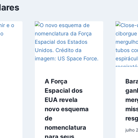
lares
A Força
Bar
Espacial dos
ganh
EUA revela
mer
novo esquema
mis
de
res
nomenclatura
julho 
para seus