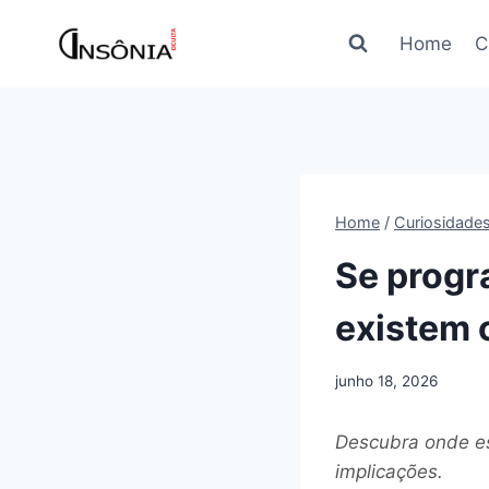
Pular
para
Home
C
o
Conteúdo
Home
/
Curiosidade
Se progr
existem 
junho 18, 2026
Descubra onde es
implicações.