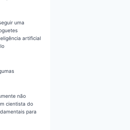
seguir uma
foguetes
igência artificial
lo
lgumas
esmente não
m cientista do
ndamentais para