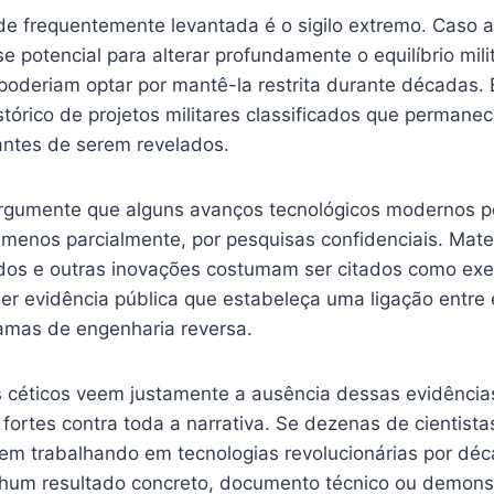
ade frequentemente levantada é o sigilo extremo. Caso 
e potencial para alterar profundamente o equilíbrio mil
poderiam optar por mantê-la restrita durante décadas. 
stórico de projetos militares classificados que permane
antes de serem revelados.
gumente que alguns avanços tecnológicos modernos po
 menos parcialmente, por pesquisas confidenciais. Mate
dos e outras inovações costumam ser citados como ex
uer evidência pública que estabeleça uma ligação entre 
amas de engenharia reversa.
os céticos veem justamente a ausência dessas evidênc
ortes contra toda a narrativa. Se dezenas de cientista
sem trabalhando em tecnologias revolucionárias por décad
hum resultado concreto, documento técnico ou demonst