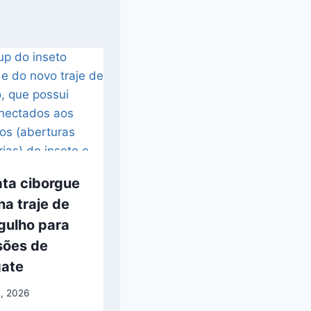
ata ciborgue
a traje de
gulho para
sões de
gate
2, 2026