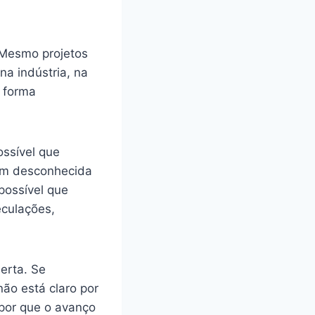
 Mesmo projetos
na indústria, na
e forma
ossível que
gem desconhecida
possível que
culações,
erta. Se
ão está claro por
 por que o avanço