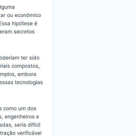
alguma
itar ou econômico
Essa hipótese é
ceram secretos
deriam ter sido
riais compostos,
emplos, embora
essas tecnologias
ias como um dos
s, engenheiros e
as, seria difícil
ração verificável