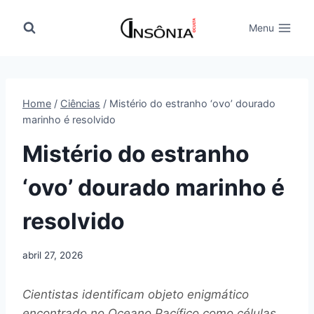
Pular
para
Menu
o
Conteúdo
Home
/
Ciências
/
Mistério do estranho ‘ovo’ dourado
marinho é resolvido
Mistério do estranho
‘ovo’ dourado marinho é
resolvido
abril 27, 2026
Cientistas identificam objeto enigmático
encontrado no Oceano Pacífico como células