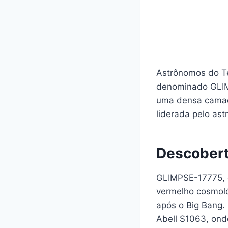
Astrônomos do Te
denominado GLIM
uma densa camada
liderada pelo as
Descober
GLIMPSE-17775, c
vermelho cosmoló
após o Big Bang.
Abell S1063, onde