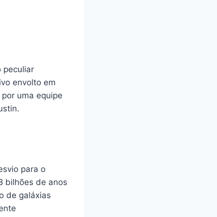
 peculiar
vo envolto em
a por uma equipe
stin.
esvio para o
8 bilhões de anos
o de galáxias
ente