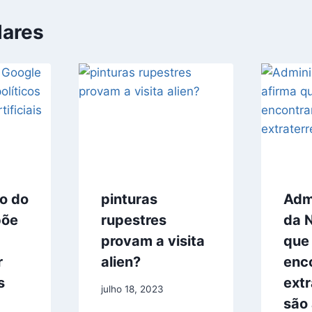
lares
o do
pinturas
Adm
põe
rupestres
da 
provam a visita
que
r
alien?
enco
s
extr
julho 18, 2023
são 