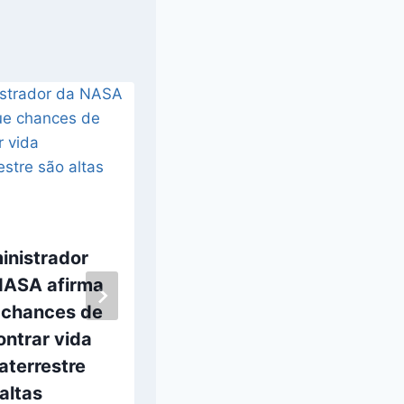
inistrador
Avi Loeb propõe
NASA afirma
interceptar e
 chances de
colidir com
ntrar vida
4I/Rubin, o
aterrestre
próximo objeto
altas
interestelar