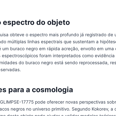
o espectro do objeto
uisa obteve o espectro mais profundo já registrado de 
ndo múltiplas linhas espectrais que sustentam a hipóte
 um buraco negro em rápida acreção, envolto em uma
 espectroscópicos foram interpretados como evidência 
imidades do buraco negro está sendo reprocessada, re
bservadas.
es para a cosmologia
GLIMPSE-17775 pode oferecer novas perspectivas sobr
acos negros no universo primitivo. Segundo Kokorev, a
rno deste objeto pode ajudar a validar modelos teórico