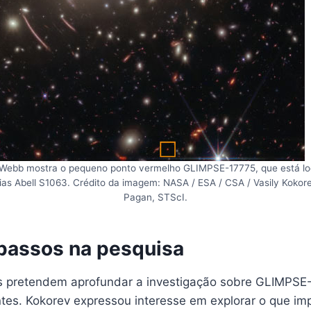
Webb mostra o pequeno ponto vermelho GLIMPSE-17775, que está loc
as Abell S1063. Crédito da imagem: NASA / ESA / CSA / Vasily Kokore
Pagan, STScI.
passos na pesquisa
 pretendem aprofundar a investigação sobre GLIMPSE-
tes. Kokorev expressou interesse em explorar o que im