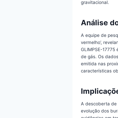
gravitacional.
Análise d
A equipe de pesq
vermelho’, revela
GLIMPSE-17775 é
de gás. Os dados
emitida nas prox
características o
Implicaçõ
A descoberta de 
evolução dos bur
evidências em to