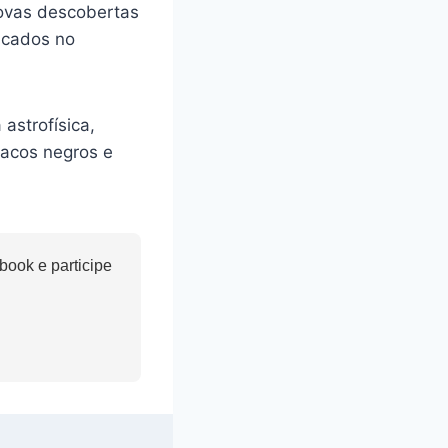
novas descobertas
icados no
astrofísica,
racos negros e
ook e participe