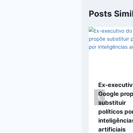
Posts Simi
Robô
Ex-executiv
humanoide
Google pro
trabalha há
substituir
cinco meses na
políticos po
linha de
inteligência
produção da
artificiais