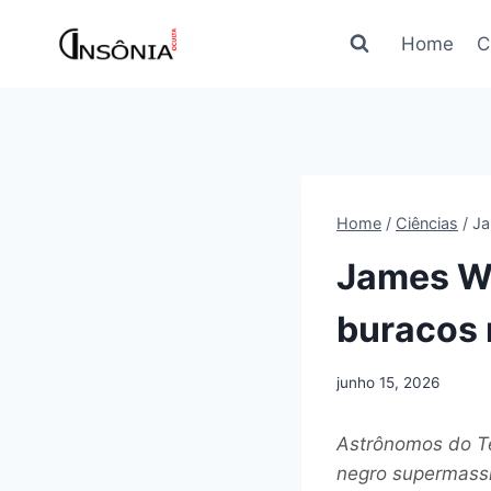
Pular
para
Home
C
o
Conteúdo
Home
/
Ciências
/
Ja
James We
buracos 
junho 15, 2026
Astrônomos do T
negro supermassi