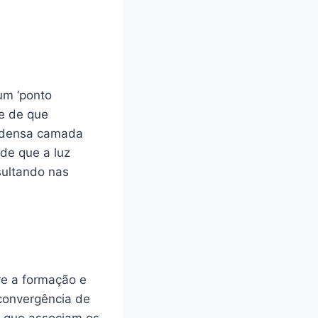
um ‘ponto
se de que
 densa camada
de que a luz
sultando nas
e a formação e
 convergência de
s que associam os