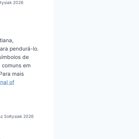
łtysiak 2026
tiana,
ara pendurá-lo.
símbolos de
ão comuns em
 Para mais
nal of
sz Sołtysiak 2026