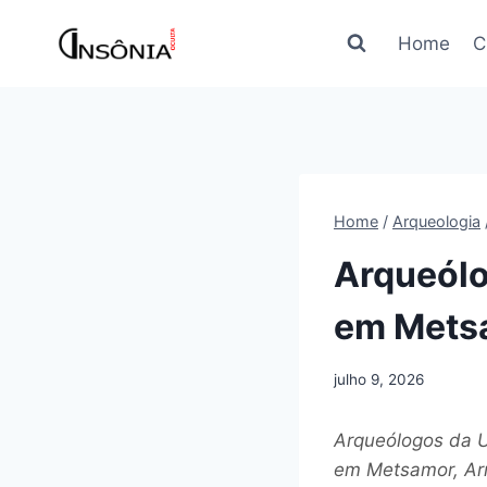
Pular
para
Home
C
o
Conteúdo
Home
/
Arqueologia
Arqueólo
em Mets
julho 9, 2026
Arqueólogos da U
em Metsamor, Arm