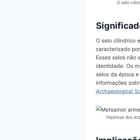
O selo cilí
Significad
O selo cilíndrico
caracterizado po
Esses selos não
identidade. Os m
selos da época e 
informações sobre
Archaeological S
Hipótese dos arq