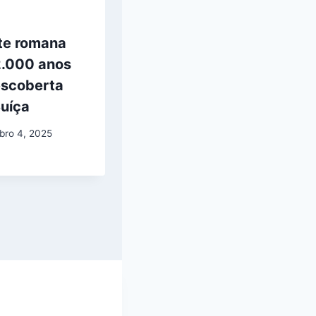
te romana
2.000 anos
escoberta
Suíça
bro 4, 2025