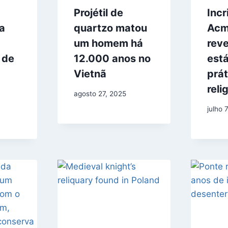
Projétil de
Inc
a
quartzo matou
Acm
um homem há
rev
 de
12.000 anos no
est
Vietnã
prát
reli
agosto 27, 2025
julho 