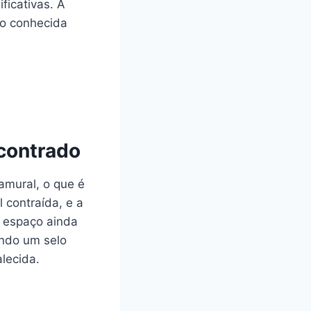
ficativas. A
ão conhecida
ncontrado
ramural, o que é
 contraída, e a
m espaço ainda
indo um selo
alecida.