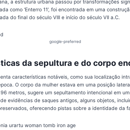
na, a estrutura urbana passou por transformações signi
nada como ‘Enterro 11’, foi encontrada em uma construç
da do final do século VIII e início do século VII a.C.
google-preferred
ticas da sepultura e do corpo e
enta características notáveis, como sua localização int
poca. O corpo da mulher estava em uma posição lateral
1,96 metros, sugere um sepultamento intencional em u
de evidências de saques antigos, alguns objetos, inclu
 preservados, oferecendo pistas sobre a identidade da f