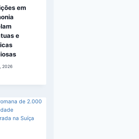
rições em
onia
elam
átuas e
icas
giosas
7, 2026