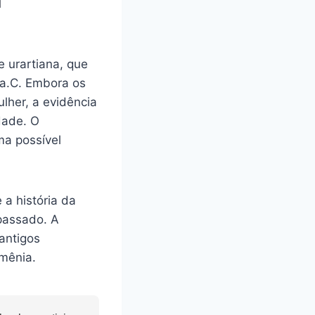
a
 urartiana, que
I a.C. Embora os
lher, a evidência
dade. O
ma possível
a história da
passado. A
antigos
rmênia.