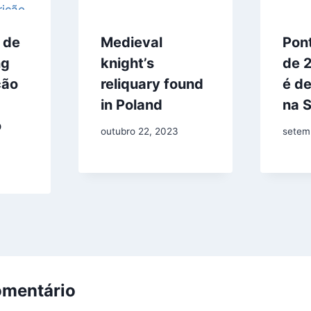
 de
Medieval
Pon
ng
knight’s
de 
ção
reliquary found
é d
in Poland
na 
o
outubro 22, 2023
setem
omentário