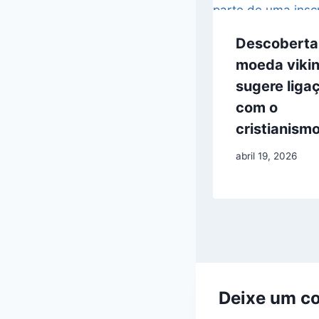
Descoberta
moeda viki
sugere liga
com o
cristianism
abril 19, 2026
Deixe um c