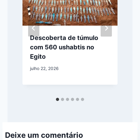
o
Descoberta de túmulo
com 560 ushabtis no
Egito
j
julho 22, 2026
Deixe um comentário